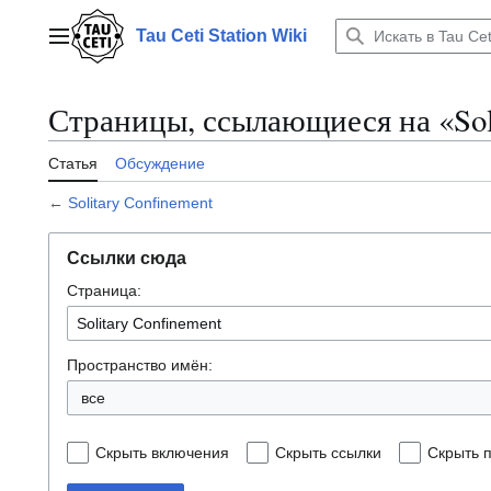
Перейти
к
Tau Ceti Station Wiki
Главное меню
содержанию
Страницы, ссылающиеся на «Soli
Статья
Обсуждение
←
Solitary Confinement
Ссылки сюда
Страница:
Пространство имён:
все
Скрыть включения
Скрыть ссылки
Скрыть 