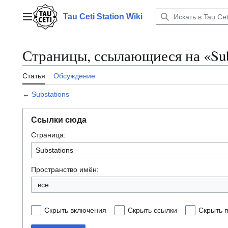
Перейти
к
Tau Ceti Station Wiki
Главное меню
содержанию
Страницы, ссылающиеся на «Sub
Статья
Обсуждение
←
Substations
Ссылки сюда
Страница:
Пространство имён:
все
Скрыть включения
Скрыть ссылки
Скрыть 