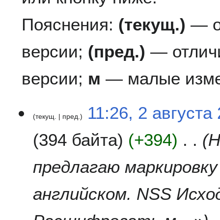
Пояснения:
(текущ.)
— о
версии;
(пред.)
— отлич
версии;
м
— малые изме
2
11:26, 2 августа
текущ.
пред.
а
в
394 байта
+394
Н
г
у
с
предлагаю маркировку
т
а
английском. NSS Исхо
2
0
1