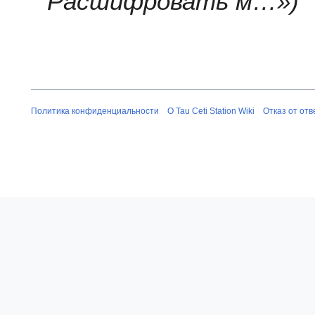
Расшифровать м…»
3
Политика конфиденциальности
О Tau Ceti Station Wiki
Отказ от от