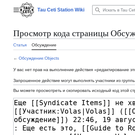
Перейти
к
Tau Ceti Station Wiki
Главное меню
содержанию
Просмотр кода страницы Обсуж
Статья
Обсуждение
←
Обсуждение:Objects
У вас нет прав на выполнение действия «редактирование э
Запрошенное действие могут выполнять участники из групп
Вы можете просмотреть и скопировать исходный код этой с