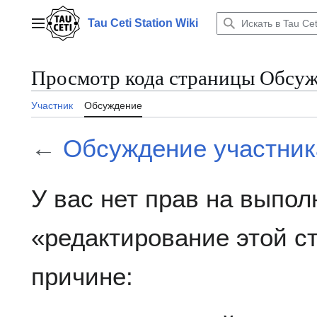
Перейти
к
Tau Ceti Station Wiki
Главное меню
содержанию
Просмотр кода страницы Обсуж
Участник
Обсуждение
←
Обсуждение участника
У вас нет прав на выпо
«редактирование этой 
причине: