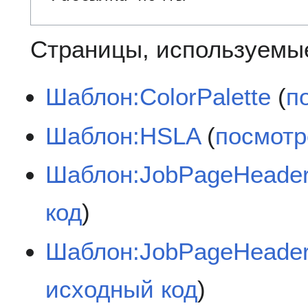
Страницы, используемые
Шаблон:ColorPalette
(
п
Шаблон:HSLA
(
посмотр
Шаблон:JobPageHeade
код
)
Шаблон:JobPageHeader/
исходный код
)