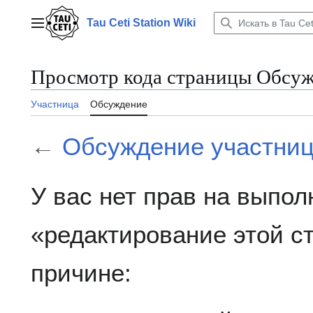
Перейти
к
Tau Ceti Station Wiki
Главное меню
содержанию
Просмотр кода страницы Обсуж
Участница
Обсуждение
←
Обсуждение участниц
У вас нет прав на выпо
«редактирование этой 
причине: