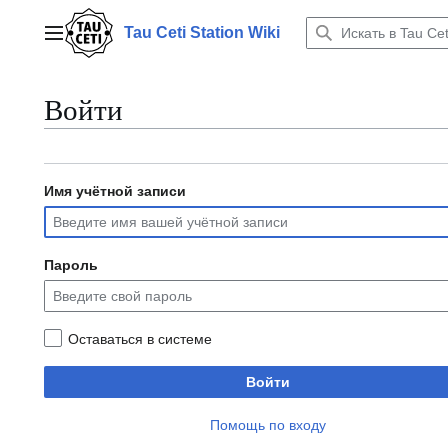
Перейти
к
Tau Ceti Station Wiki
Главное меню
содержанию
Войти
Имя учётной записи
Пароль
Оставаться в системе
Войти
Помощь по входу