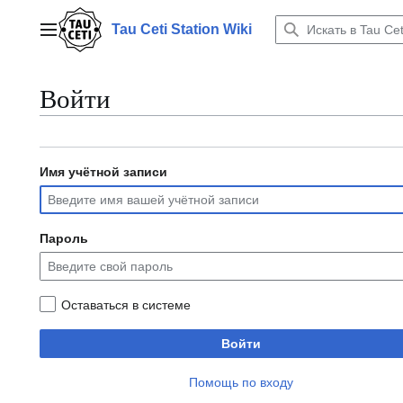
Перейти
к
Tau Ceti Station Wiki
Главное меню
содержанию
Войти
Имя учётной записи
Пароль
Оставаться в системе
Войти
Помощь по входу