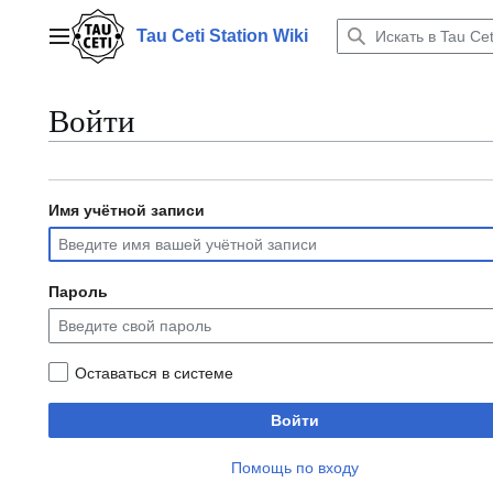
Перейти
к
Tau Ceti Station Wiki
Главное меню
содержанию
Войти
Имя учётной записи
Пароль
Оставаться в системе
Войти
Помощь по входу