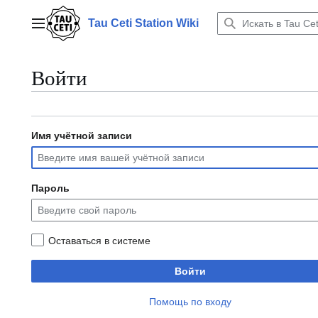
Перейти
к
Tau Ceti Station Wiki
Главное меню
содержанию
Войти
Имя учётной записи
Пароль
Оставаться в системе
Войти
Помощь по входу