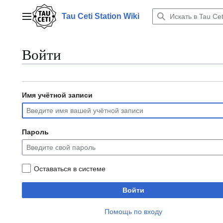
Перейти
к
Tau Ceti Station Wiki
Главное меню
содержанию
Войти
Имя учётной записи
Пароль
Оставаться в системе
Войти
Помощь по входу