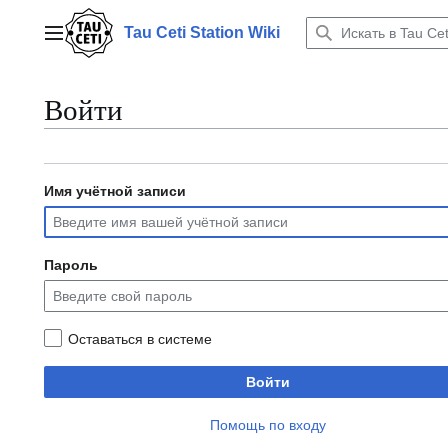
Перейти
к
Tau Ceti Station Wiki
Главное меню
содержанию
Войти
Имя учётной записи
Пароль
Оставаться в системе
Войти
Помощь по входу