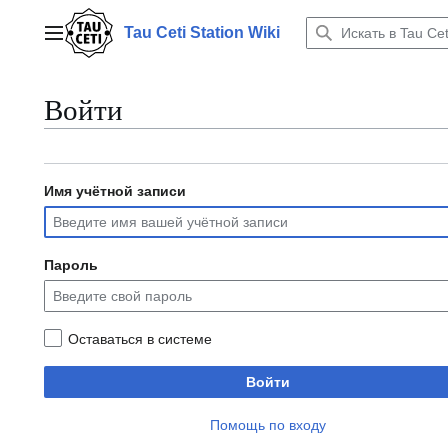
Перейти
к
Tau Ceti Station Wiki
Главное меню
содержанию
Войти
Имя учётной записи
Пароль
Оставаться в системе
Войти
Помощь по входу