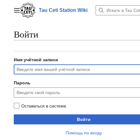
Перейти
к
Tau Ceti Station Wiki
Главное меню
содержанию
Войти
Имя учётной записи
Пароль
Оставаться в системе
Войти
Помощь по входу