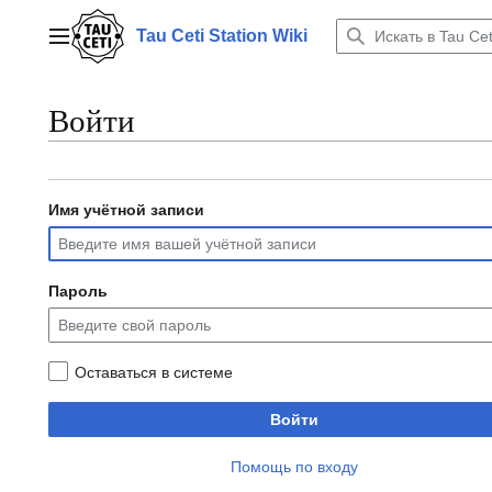
Перейти
к
Tau Ceti Station Wiki
Главное меню
содержанию
Войти
Имя учётной записи
Пароль
Оставаться в системе
Войти
Помощь по входу