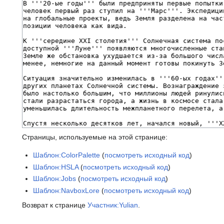
Страницы, используемые на этой странице:
Шаблон:ColorPalette
(
посмотреть исходный код
)
Шаблон:HSLA
(
посмотреть исходный код
)
Шаблон:Jobs
(
посмотреть исходный код
)
Шаблон:NavboxLore
(
посмотреть исходный код
)
Возврат к странице
Участник:Yulian
.