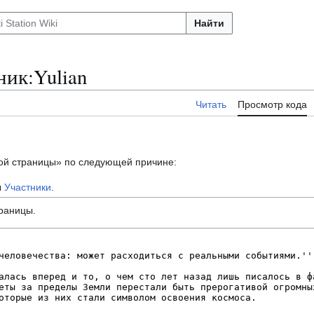
Найти
ик:Yulian
Читать
Просмотр кода
той страницы» по следующей причине:
ы
Участники
.
траницы.