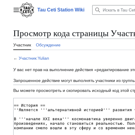
Перейти
к
Tau Ceti Station Wiki
Главное меню
содержанию
Просмотр кода страницы Участн
Участник
Обсуждение
←
Участник:Yulian
У вас нет прав на выполнение действия «редактирование э
Запрошенное действие могут выполнять участники из групп
Вы можете просмотреть и скопировать исходный код этой с