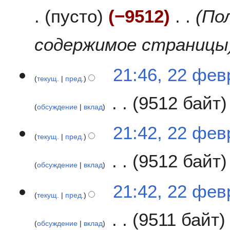
а
н
пусто
−9512
По
о
в
и
п
к
я
и
содержимое страницы
и
п
с
р
а
а
2
н
21:46, 22 фев
в
текущ.
пред.
2
и
к
ф
я
9512 байт
и
е
п
обсуждение
вклад
в
р
Н
р
а
21:42, 22 фев
е
а
в
текущ.
пред.
т
л
к
9512 байт
о
я
и
обсуждение
вклад
п
2
и
Н
0
21:42, 22 фев
с
е
1
текущ.
пред.
а
т
8
н
9511 байт
о
обсуждение
вклад
и
п