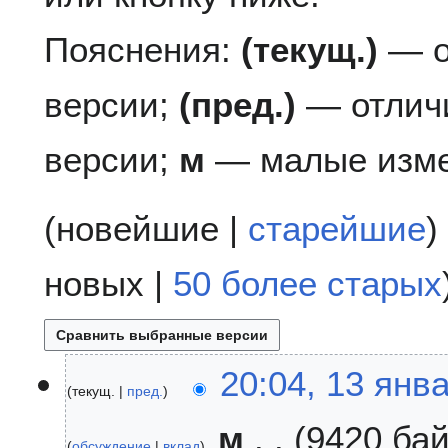
Пояснения:
(текущ.)
— о
версии;
(пред.)
— отлич
версии;
м
— малые изме
(
новейшие
|
старейшие
)
новых
|
50 более старых
1
20:04, 13 янв
текущ.
пред.
3
я
м
9420 ба
н
обсуждение
вклад