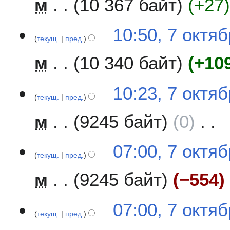
м
10 367 байт
+27
т
я
б
10:50, 7 октя
р
текущ.
пред.
я
м
10 340 байт
+10
2
0
1
10:23, 7 октя
9
текущ.
пред.
м
9245 байт
0
Н
07:00, 7 октя
е
текущ.
пред.
т
м
9245 байт
−554
о
п
и
07:00, 7 октя
с
текущ.
пред.
а