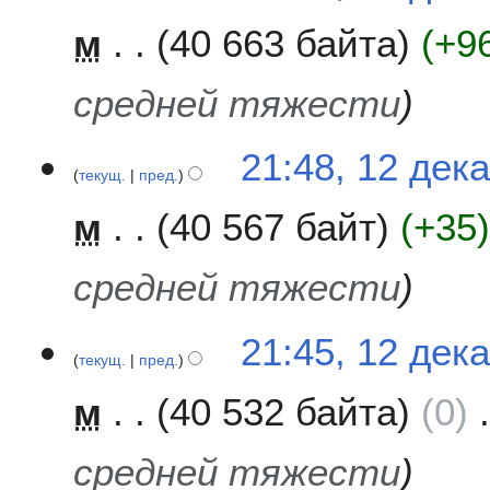
к
д
я
и
м
40 663 байта
+9
и
е
п
с
к
р
а
а
а
средней тяжести
н
б
в
и
р
к
я
21:48, 12 дек
я
и
п
текущ.
пред.
2
р
0
а
м
40 567 байт
+35
1
в
6
к
средней тяжести
и
21:45, 12 дек
текущ.
пред.
м
40 532 байта
0
средней тяжести