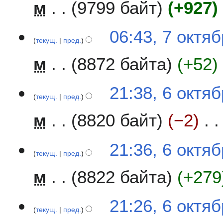
н
м
9799 байт
+927
и
я
06:43, 7 октя
п
текущ.
пред.
р
а
м
8872 байта
+52
в
к
6
21:38, 6 октя
и
текущ.
пред.
о
к
м
8820 байт
−2
т
я
Н
б
21:36, 6 октя
е
р
текущ.
пред.
т
я
м
8822 байта
+279
о
2
п
0
и
Н
1
21:26, 6 октя
с
е
9
текущ.
пред.
а
т