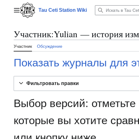
Перейти
к
Tau Ceti Station Wiki
Главное меню
содержанию
Участник:Yulian — история из
Участник
Обсуждение
Показать журналы для э
Фильтровать правки
Выбор версий: отметьте
которые вы хотите сравн
или кнопку ниже.