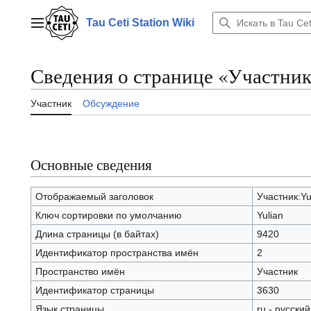
Перейти
к
Tau Ceti Station Wiki
Главное меню
содержанию
Сведения о странице «Участник
Участник
Обсуждение
Основные сведения
Отображаемый заголовок
Участник:Yu
Ключ сортировки по умолчанию
Yulian
Длина страницы (в байтах)
9420
Идентификатор пространства имён
2
Пространство имён
Участник
Идентификатор страницы
3630
Язык страницы
ru - русский