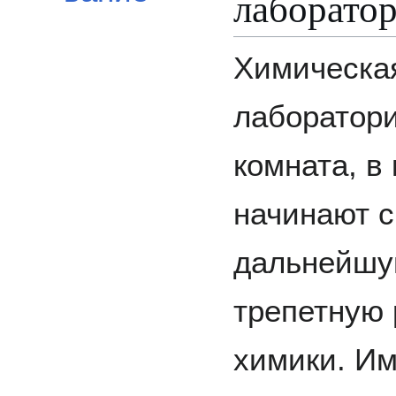
лаборато
Химическа
лаборатори
комната, в
начинают 
дальнейш
трепетную 
химики. И