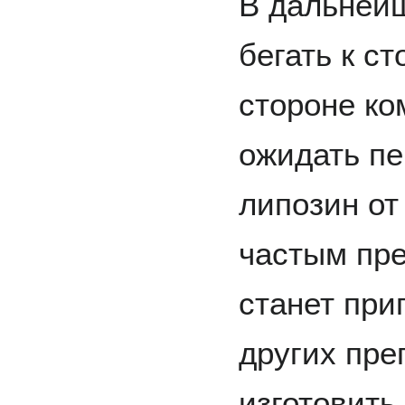
В дальнейш
бегать к с
стороне ко
ожидать п
липозин от
частым пр
станет при
других пре
изготовить