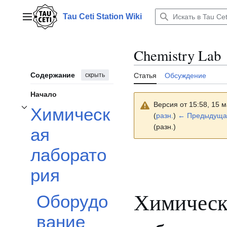
Перейти
к
Tau Ceti Station Wiki
Главное меню
содержанию
Chemistry Lab
Содержание
скрыть
Статья
Обсуждение
Начало
Версия от 15:58, 15 
Химическ
Отобразить/Скрыть подраздел Химическая лаборатория
(
разн.
)
← Предыдуща
(разн.)
ая
лаборато
рия
Химическ
Оборудо
вание