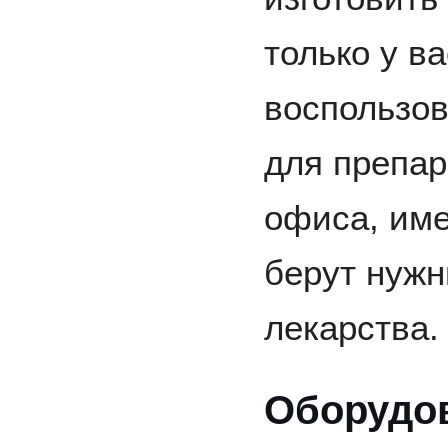
только у в
воспользов
для препа
офиса, име
берут нуж
лекарства.
Оборудо