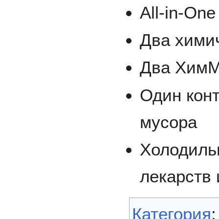
All-in-On
Два хими
Два ХимМ
Один кон
мусора
Холодиль
лекарств 
Категория