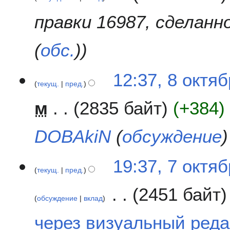
0
и
1
правки 16987, сделан
с
7
а
(
обс.
)
н
и
я
12:37, 8 октя
п
текущ.
пред.
р
а
м
2835 байт
+384
в
к
DOBAkiN
(
обсуждение
и
7
19:37, 7 октя
текущ.
пред.
о
к
2451 байт
т
обсуждение
вклад
я
Н
б
через визуальный реда
е
р