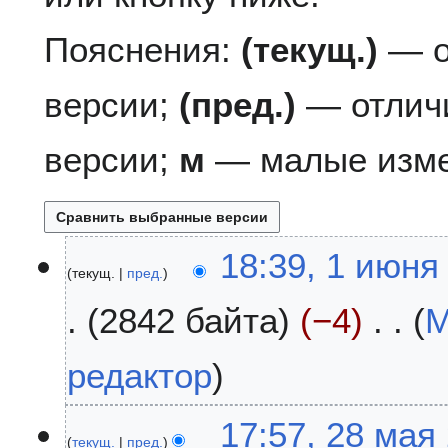
Пояснения:
(текущ.)
— о
версии;
(пред.)
— отлич
версии;
м
— малые изме
1
18:39, 1 июня
текущ.
пред.
и
ю
2842 байта
−4
М
н
я
Н
2
редактор
е
0
т
2
2
17:57, 28 мая
о
3
текущ.
пред.
8
п