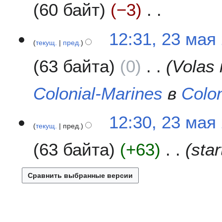
а
60 байт
−3
в
к
Н
12:31, 23 мая
и
е
текущ.
пред.
т
63 байта
0
Volas
о
п
и
Colonial-Marines
в
Colon
с
а
н
12:30, 23 мая
текущ.
пред.
и
я
63 байта
+63
star
п
р
а
в
к
и