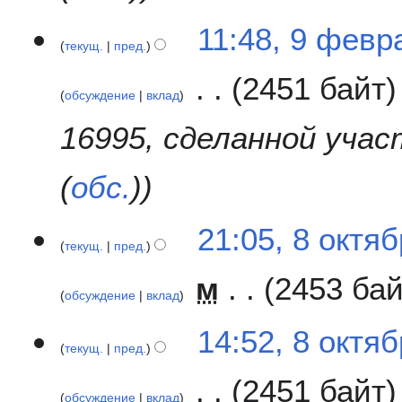
я
11:48, 9 февр
п
текущ.
пред.
р
а
2451 байт
обсуждение
вклад
в
к
16995, сделанной уча
и
(
обс.
)
8
21:05, 8 октя
текущ.
пред.
о
к
м
2453 ба
т
обсуждение
вклад
я
Н
б
14:52, 8 октя
е
р
текущ.
пред.
т
я
2451 байт
о
2
обсуждение
вклад
п