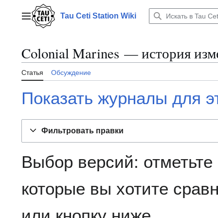
Перейти
к
Tau Ceti Station Wiki
Главное меню
содержанию
Colonial Marines — история из
Статья
Обсуждение
Показать журналы для э
Фильтровать правки
Выбор версий: отметьте
которые вы хотите сравн
или кнопку ниже.