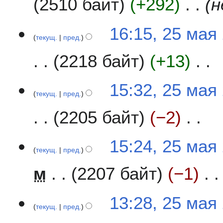
2510 байт
+292
н
и
16:15, 25 мая
текущ.
пред.
2218 байт
+13
Н
15:32, 25 мая
е
текущ.
пред.
т
2205 байт
−2
о
п
и
Н
15:24, 25 мая
с
е
текущ.
пред.
а
т
н
м
2207 байт
−1
о
и
п
я
и
Н
13:28, 25 мая
п
с
е
текущ.
пред.
р
а
т
а