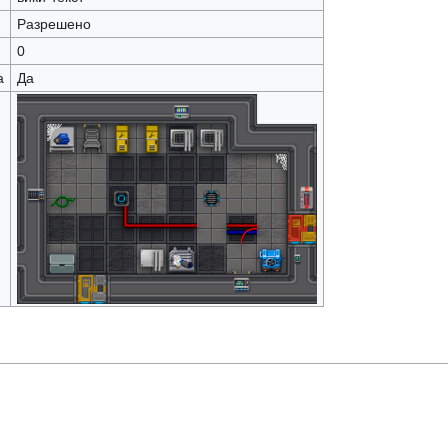
Разрешено
0
а
Да