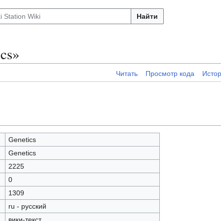
Найти
cs»
Читать
Просмотр кода
Исто
Genetics
Genetics
2225
0
1309
ru - русский
вики-текст