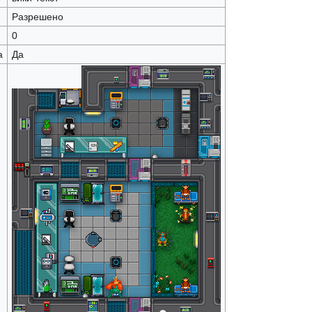
Разрешено
0
а
Да