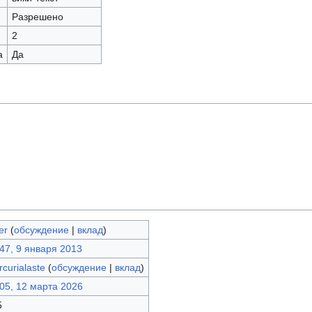
Разрешено
2
а
Да
er
(
обсуждение
|
вклад
)
47, 9 января 2013
curialaste
(
обсуждение
|
вклад
)
05, 12 марта 2026
5