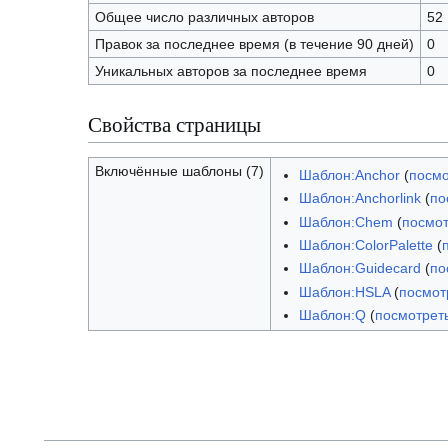
Общее число различных авторов
52
Правок за последнее время (в течение 90 дней)
0
Уникальных авторов за последнее время
0
Свойства страницы
Включённые шаблоны (7)
Шаблон:Anchor
(
посмо
Шаблон:Anchorlink
(
по
Шаблон:Chem
(
посмот
Шаблон:ColorPalette
(
Шаблон:Guidecard
(
по
Шаблон:HSLA
(
посмот
Шаблон:Q
(
посмотрет