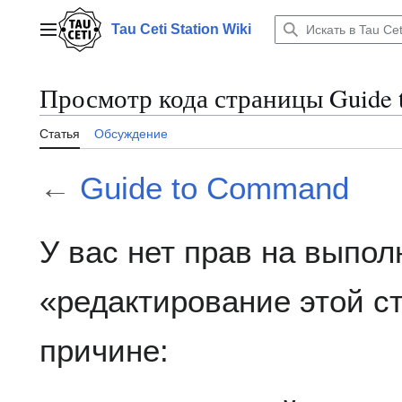
Перейти
к
Tau Ceti Station Wiki
Главное меню
содержанию
Просмотр кода страницы Guide
Статья
Обсуждение
←
Guide to Command
У вас нет прав на выпо
«редактирование этой 
причине: