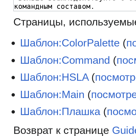
Страницы, используемые
Шаблон:ColorPalette
(
п
Шаблон:Command
(
пос
Шаблон:HSLA
(
посмотр
Шаблон:Main
(
посмотре
Шаблон:Плашка
(
посмо
Возврат к странице
Guid