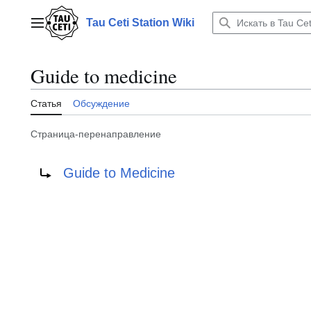
Перейти
к
Tau Ceti Station Wiki
Главное меню
содержанию
Guide to medicine
Статья
Обсуждение
Страница-перенаправление
Перенаправление на:
Guide to Medicine