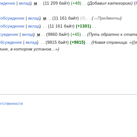
уждение
вклад
м
11 209 байт
+48
Добавил категорию
обсуждение
вклад
м
11 161 байт
0
→
Предметы
обсуждение
вклад
11 161 байт
+1301
суждение
вклад
м
9860 байт
+45
Путь обратно к стат
обсуждение
вклад
9815 байт
+9815
Новая страница: «{{wip 
плинк, в котором установ…»
ветственности