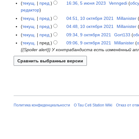
е
ф
текущ.
пред.
16:36, 5 июня 2023
Venngedi
обс
5
о
р
т
е
редактор
и
п
т
о
в
ю
текущ.
пред.
04:51, 10 октября 2021
Millanister
1
и
а
п
р
н
0
с
текущ.
пред.
04:48, 10 октября 2021
Millanister
2
и
а
я
о
Н
а
0
с
текущ.
пред.
09:34, 9 октября 2021
Gort133
об
9
л
2
к
е
н
2
а
о
текущ.
пред.
09:06, 9 октября 2021
Millanister
я
0
т
т
и
6
н
к
{{Spoiler alert}} У контрабандиста есть изменённый а
2
2
я
о
я
и
т
0
3
б
п
п
я
я
2
р
и
р
п
б
4
я
с
а
р
р
2
а
в
а
я
0
н
к
в
2
2
и
и
к
0
1
я
и
2
Политика конфиденциальности
О Tau Ceti Station Wiki
Отказ от от
п
1
р
а
в
к