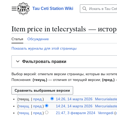
Перейти
к
Tau Ceti Station Wiki
Главное меню
содержанию
Item price in telecrystals — ист
Статья
Обсуждение
Показать журналы для этой страницы
Фильтровать правки
Выбор версий: отметьте версии страницы, которые вы хотите
Пояснения:
(текущ.)
— отличия от текущей версии;
(пред.)
—
текущ.
пред.
14:26, 14 марта 2026
Mercurialast
1
Н
4
текущ.
пред.
14:24, 14 марта 2026
Mercurialast
е
м
Н
текущ.
пред.
21:47, 3 февраля 2024
Venngedi
3
т
а