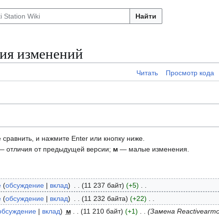
Найти
ория изменений
Читать
Просмотр кода
 сравнить, и нажмите Enter или кнопку ниже.
 отличия от предыдущей версии;
м
— малые изменения.
e
обсуждение
вклад
11 237 байт
+5
e
обсуждение
вклад
11 232 байта
+22
обсуждение
вклад
м
11 210 байт
+1
Замена Reactivearmor