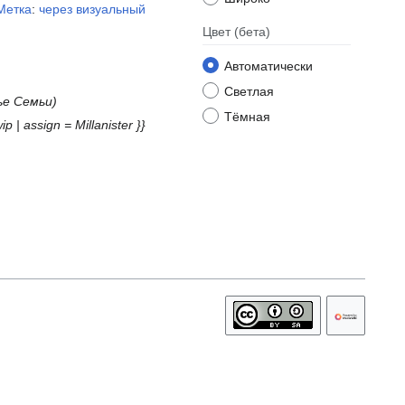
Метка
:
через визуальный
Цвет
(бета)
Автоматически
Светлая
ье Семьи
Тёмная
| assign = ‎Millanister }}