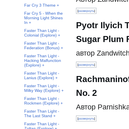
Far Cry 3 Theme +
развернуть
Far Cry 5 - When the
Morning Light Shines
In +
Pyotr Ilyich
Faster Than Light -
Colonial (Explore) +
Sugar Plum F
Faster Than Light -
Federation (Bonus) +
автор Zandwitc
Faster Than Light -
Hacking Malfunction
(Explore) +
развернуть
Faster Than Light -
Rachmaninoff
Lanius (Explore) +
Faster Than Light -
No. 2
Milky Way (Explore) +
Faster Than Light -
Rockmen (Explore) +
Автор Parnishk
Faster Than Light -
The Last Stand +
развернуть
Faster Than Light -
Zoltan (Explore) +