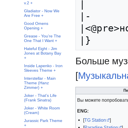
|

v.2 +
Gladiator - Now We
|-

Are Free +
Good Omens
|<@pre>н
Opening +
Grease - You’re The
One That I Want +
Hateful Eight - Jim
Jones at Botany Bay
+
Больше муз
Inside Lapenko - Iron
Sleeves Theme +
[
Музыкальн
Interstellar - Main
Theme (Hanz
Zimmer) +
Пе
Joker - That’s Life
Вы можете попробовать
(Frank Sinatra)
Joker - White Room
ENG:
(Cream)
[
TG Station
]
Jurassic Park Theme
+
[
Paradise Station
]