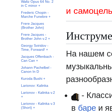
Waltz Opus 64 No. 2
in C minor +
и самоцель
Frederic Chopin -
Marche Funebre +
Frere Jacques
(Brother John)
Инструм
Frere Jacques -
Brother John v.2 +
Georgy Sviridov -
Time, Forward! +
На нашем с
Jacques Offenbach -
Can Can +
музыкальны
Johann Pachelbel -
Canon In D
разнообраз
Kuroda Bushi +
Larionov: Kalinka
Larionov - Kalinka v.2
- Класс
+
Larionov - Kalinka v.3
в
баре
и я
(Short) +