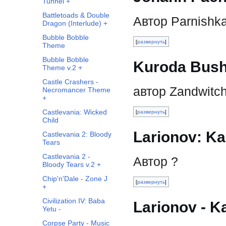
Tunnel +
Battletoads & Double
Автор Parnishk
Dragon (Interlude) +
Bubble Bobble
развернуть
Theme
Bubble Bobble
Kuroda Bush
Theme v.2 +
Castle Crashers -
автор Zandwitc
Necromancer Theme
+
Castlevania: Wicked
развернуть
Child
Larionov: Ka
Castlevania 2: Bloody
Tears
Castlevania 2 -
Автор ?
Bloody Tears v.2 +
Chip'n'Dale - Zone J
развернуть
+
Civilization IV: Baba
Larionov - Ka
Yetu -
Corpse Party - Music