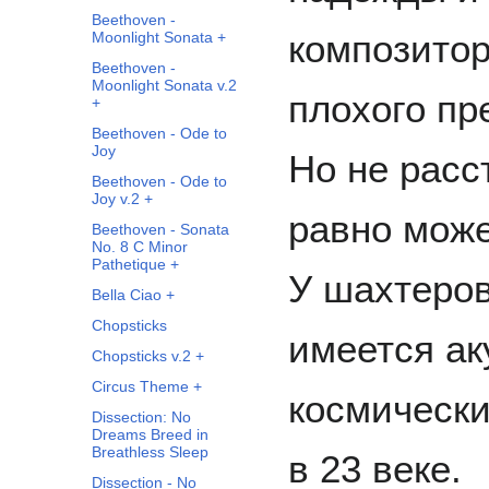
Beethoven -
композитор
Moonlight Sonata +
Beethoven -
Moonlight Sonata v.2
плохого пр
+
Beethoven - Ode to
Joy
Но не расс
Beethoven - Ode to
Joy v.2 +
равно може
Beethoven - Sonata
No. 8 C Minor
Pathetique +
У шахтеров
Bella Ciao +
Chopsticks
имеется ак
Chopsticks v.2 +
Circus Theme +
космическ
Dissection: No
Dreams Breed in
Breathless Sleep
в 23 веке.
Dissection - No