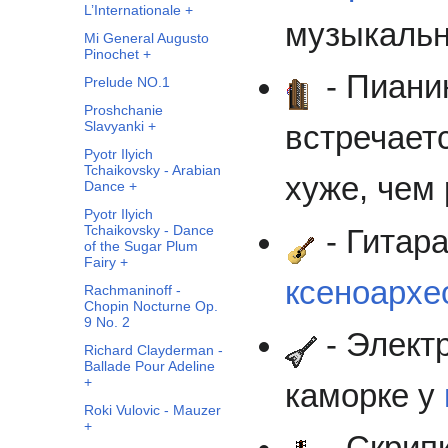
L’Internationale +
музыкальн
Mi General Augusto
Pinochet +
- Пиани
Prelude NO.1
Proshchanie
Slavyanki +
встречает
Pyotr Ilyich
Tchaikovsky - Arabian
хуже, чем 
Dance +
Pyotr Ilyich
Tchaikovsky - Dance
- Гитар
of the Sugar Plum
Fairy +
ксеноархе
Rachmaninoff -
Chopin Nocturne Op.
9 No. 2
- Элект
Richard Clayderman -
Ballade Pour Adeline
+
каморке у
Roki Vulovic - Mauzer
+