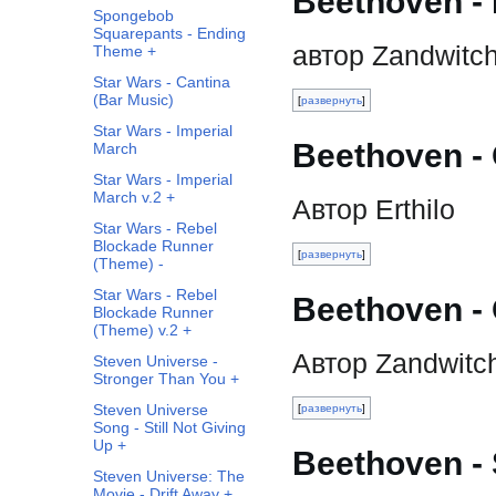
Beethoven - 
Spongebob
Squarepants - Ending
автор Zandwitc
Theme +
Star Wars - Cantina
(Bar Music)
развернуть
Star Wars - Imperial
Beethoven - 
March
Star Wars - Imperial
March v.2 +
Автор Erthilo
Star Wars - Rebel
Blockade Runner
развернуть
(Theme) -
Star Wars - Rebel
Beethoven - 
Blockade Runner
(Theme) v.2 +
Автор Zandwitc
Steven Universe -
Stronger Than You +
Steven Universe
развернуть
Song - Still Not Giving
Up +
Beethoven - 
Steven Universe: The
Movie - Drift Away +