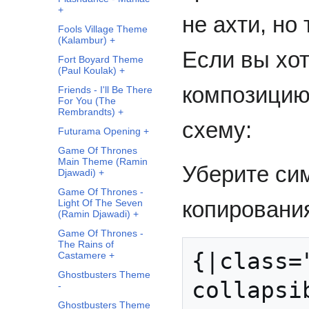
+
не ахти, но
Fools Village Theme
(Kalambur) +
Если вы хо
Fort Boyard Theme
(Paul Koulak) +
композицию
Friends - I'll Be There
For You (The
Rembrandts) +
схему:
Futurama Opening +
Game Of Thrones
Main Theme (Ramin
Уберите си
Djawadi) +
Game Of Thrones -
копировани
Light Of The Seven
(Ramin Djawadi) +
Game Of Thrones -
The Rains of
{|class=
Castamere +
Ghostbusters Theme
collapsi
-
Ghostbusters Theme