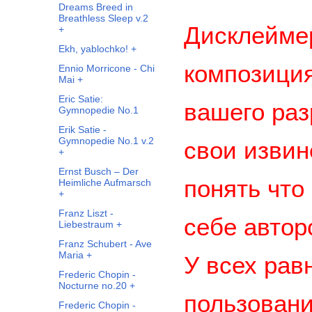
Dreams Breed in
Breathless Sleep v.2
Дисклейме
+
Ekh, yablochko! +
композиция
Ennio Morricone - Chi
Mai +
Eric Satie:
вашего ра
Gymnopedie No.1
Erik Satie -
Gymnopedie No.1 v.2
свои извин
+
Ernst Busch – Der
понять что
Heimliche Aufmarsch
+
Franz Liszt -
себе автор
Liebestraum +
Franz Schubert - Ave
Maria +
У всех рав
Frederic Chopin -
Nocturne no.20 +
пользовани
Frederic Chopin -