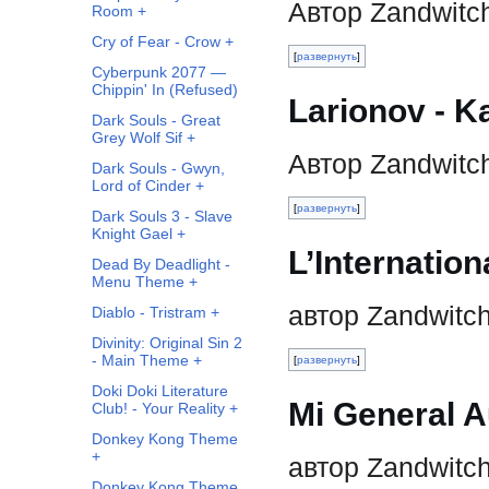
Автор Zandwitc
Room +
Cry of Fear - Crow +
развернуть
Cyberpunk 2077 —
Chippin' In (Refused)
Larionov - Ka
Dark Souls - Great
Grey Wolf Sif +
Автор Zandwitc
Dark Souls - Gwyn,
Lord of Cinder +
развернуть
Dark Souls 3 - Slave
Knight Gael +
L’Internation
Dead By Deadlight -
Menu Theme +
автор Zandwitc
Diablo - Tristram +
Divinity: Original Sin 2
- Main Theme +
развернуть
Doki Doki Literature
Mi General A
Club! - Your Reality +
Donkey Kong Theme
+
автор Zandwitc
Donkey Kong Theme