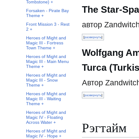
Tombstone) +
The Star-Sp
Forsaken - Pirate Bay
Theme +
автор Zandwitc
Front Mission 3 - Rest
2 +
развернуть
Heroes of Might and
Magic III - Fortress
Town Theme +
Wolfgang Am
Heroes of Might and
Magic III - Main Menu
Turca (Turki
Theme +
Heroes of Might and
Magic III - Snow
Автор Zandwitc
Theme +
Heroes of Might and
развернуть
Magic III - Waiting
Theme +
Heroes of Might and
Magic IV - Floating
Рэгтайм
Across Water +
Heroes of Might and
Magic IV - Hope +