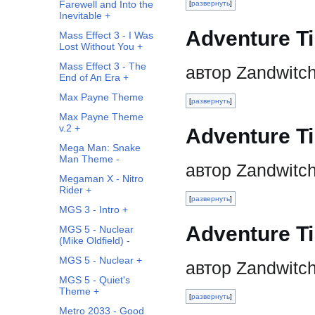
Farewell and Into the
развернуть
Inevitable +
Adventure Ti
Mass Effect 3 - I Was
Lost Without You +
Mass Effect 3 - The
автор Zandwitc
End of An Era +
Max Payne Theme
развернуть
Max Payne Theme
v.2 +
Adventure T
Mega Man: Snake
Man Theme -
автор Zandwitc
Megaman X - Nitro
Rider +
развернуть
MGS 3 - Intro +
Adventure Ti
MGS 5 - Nuclear
(Mike Oldfield) -
MGS 5 - Nuclear +
автор Zandwitc
MGS 5 - Quiet's
Theme +
развернуть
Metro 2033 - Good