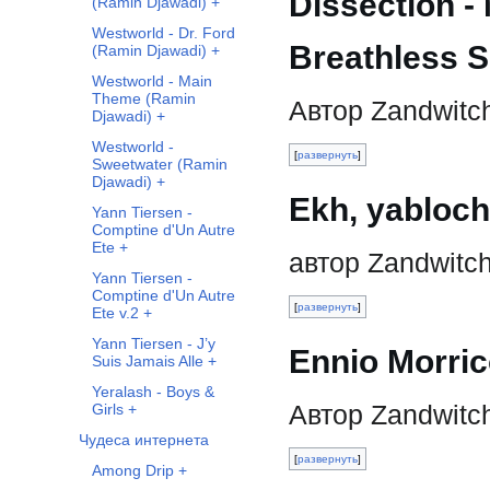
Dissection -
(Ramin Djawadi) +
Westworld - Dr. Ford
Breathless S
(Ramin Djawadi) +
Westworld - Main
Theme (Ramin
Автор Zandwitc
Djawadi) +
Westworld -
развернуть
Sweetwater (Ramin
Djawadi) +
Ekh, yabloch
Yann Tiersen -
Comptine d'Un Autre
Ete +
автор Zandwitc
Yann Tiersen -
Comptine d'Un Autre
развернуть
Ete v.2 +
Yann Tiersen - J’y
Ennio Morric
Suis Jamais Alle +
Yeralash - Boys &
Автор Zandwitc
Girls +
Чудеса интернета
развернуть
Among Drip +