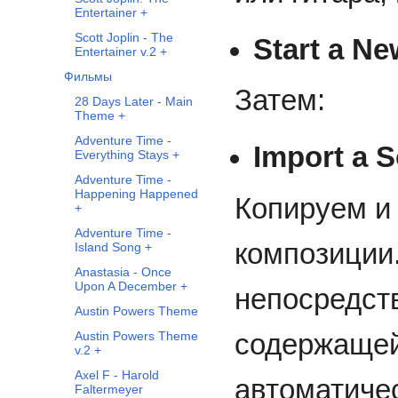
Entertainer +
Scott Joplin - The
Start a N
Entertainer v.2 +
Фильмы
Затем:
28 Days Later - Main
Theme +
Adventure Time -
Import a 
Everything Stays +
Adventure Time -
Happening Happened
Копируем и 
+
Adventure Time -
композиции
Island Song +
Anastasia - Once
Upon A December +
непосредст
Austin Powers Theme
содержащей
Austin Powers Theme
v.2 +
Axel F - Harold
автоматиче
Faltermeyer