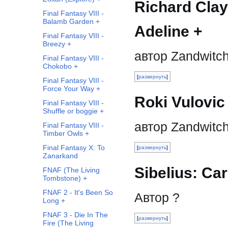
Richard Clay
Final Fantasy VIII -
Balamb Garden +
Adeline +
Final Fantasy VIII -
Breezy +
автор Zandwitc
Final Fantasy VIII -
Chokobo +
развернуть
Final Fantasy VIII -
Force Your Way +
Roki Vulovic
Final Fantasy VIII -
Shuffle or boggie +
автор Zandwitc
Final Fantasy VIII -
Timber Owls +
Final Fantasy X: To
развернуть
Zanarkand
Sibelius: Car
FNAF (The Living
Tombstone) +
FNAF 2 - It's Been So
Автор ?
Long +
FNAF 3 - Die In The
развернуть
Fire (The Living