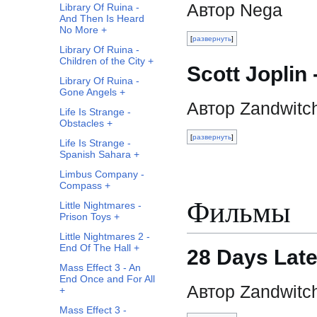
Автор Nega
Library Of Ruina -
And Then Is Heard
No More +
развернуть
Library Of Ruina -
Children of the City +
Scott Joplin 
Library Of Ruina -
Gone Angels +
Автор Zandwitc
Life Is Strange -
Obstacles +
развернуть
Life Is Strange -
Spanish Sahara +
Limbus Company -
Compass +
Фильмы
Little Nightmares -
Prison Toys +
Little Nightmares 2 -
End Of The Hall +
28 Days Late
Mass Effect 3 - An
End Once and For All
Автор Zandwitc
+
Mass Effect 3 -