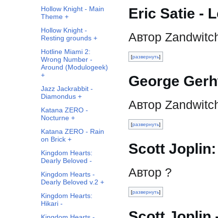
Hollow Knight - Main
Eric Satie - 
Theme +
Hollow Knight -
Автор Zandwitc
Resting grounds +
Hotline Miami 2:
развернуть
Wrong Number -
Around (Modulogeek)
+
George Gerhw
Jazz Jackrabbit -
Diamondus +
Автор Zandwitc
Katana ZERO -
Nocturne +
развернуть
Katana ZERO - Rain
on Brick +
Scott Joplin
Kingdom Hearts:
Dearly Beloved -
Автор ?
Kingdom Hearts -
Dearly Beloved v.2 +
развернуть
Kingdom Hearts:
Hikari -
Scott Joplin 
Kingdom Hearts -