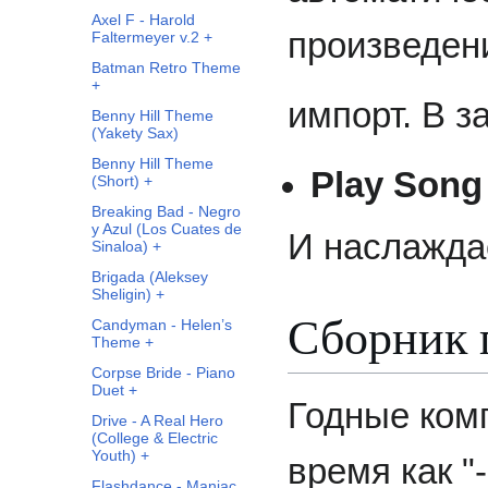
Axel F - Harold
произведен
Faltermeyer v.2 +
Batman Retro Theme
+
импорт. В 
Benny Hill Theme
(Yakety Sax)
Benny Hill Theme
Play Song
(Short) +
Breaking Bad - Negro
y Azul (Los Cuates de
И наслажда
Sinaloa) +
Brigada (Aleksey
Sheligin) +
Сборник 
Candyman - Helen’s
Theme +
Corpse Bride - Piano
Duet +
Годные комп
Drive - A Real Hero
(College & Electric
Youth) +
время как "
Flashdance - Maniac