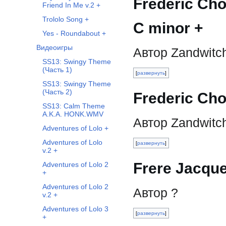
Frederic Cho
Friend In Me v.2 +
Trololo Song +
C minor +
Yes - Roundabout +
Видеоигры
Автор Zandwitc
SS13: Swingy Theme
(Часть 1)
развернуть
SS13: Swingy Theme
(Часть 2)
Frederic Cho
SS13: Calm Theme
A.K.A. HONK.WMV
Автор Zandwitc
Adventures of Lolo +
Adventures of Lolo
развернуть
v.2 +
Frere Jacque
Adventures of Lolo 2
+
Adventures of Lolo 2
Автор ?
v.2 +
Adventures of Lolo 3
развернуть
+