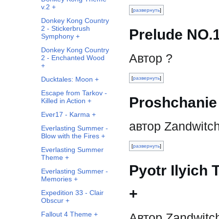
v.2 +
развернуть
Donkey Kong Country
2 - Stickerbrush
Prelude NO.
Symphony +
Donkey Kong Country
Автор ?
2 - Enchanted Wood
+
развернуть
Ducktales: Moon +
Escape from Tarkov -
Proshchanie
Killed in Action +
Ever17 - Karma +
автор Zandwitc
Everlasting Summer -
Blow with the Fires +
развернуть
Everlasting Summer
Theme +
Pyotr Ilyich
Everlasting Summer -
Memories +
+
Expedition 33 - Clair
Obscur +
Fallout 4 Theme +
Автор Zandwitc