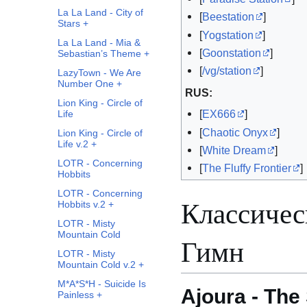
La La Land - City of
[
Beestation
]
Stars +
[
Yogstation
]
La La Land - Mia &
[
Goonstation
]
Sebastian’s Theme +
[
/vg/station
]
LazyTown - We Are
Number One +
RUS:
Lion King - Circle of
[
EX666
]
Life
[
Chaotic Onyx
]
Lion King - Circle of
Life v.2 +
[
White Dream
]
LOTR - Concerning
[
The Fluffy Frontier
]
Hobbits
LOTR - Concerning
Классичес
Hobbits v.2 +
LOTR - Misty
Mountain Cold
Гимн
LOTR - Misty
Mountain Cold v.2 +
M*A*S*H - Suicide Is
Ajoura - The
Painless +