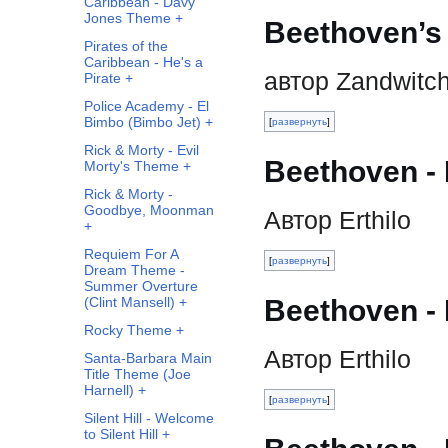
Caribbean - Davy
Jones Theme +
Beethoven’s
Pirates of the
Caribbean - He's a
автор Zandwitc
Pirate +
Police Academy - El
Bimbo (Bimbo Jet) +
развернуть
Rick & Morty - Evil
Beethoven - 
Morty's Theme +
Rick & Morty -
Goodbye, Moonman
Автор Erthilo
+
Requiem For A
развернуть
Dream Theme -
Summer Overture
Beethoven - 
(Clint Mansell) +
Rocky Theme +
Автор Erthilo
Santa-Barbara Main
Title Theme (Joe
Harnell) +
развернуть
Silent Hill - Welcome
to Silent Hill +