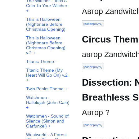
The Witcher - Toss A
Coin To Your Witcher
Автор Zandwitc
+
This is Halloween
(Nightmare Before
развернуть
Christmas Opening)
Circus Them
This is Halloween
(Nightmare Before
Christmas Opening)
автор Zandwitc
v.2 +
Titanic Theme -
развернуть
Titanic Theme (My
Heart Will Go On) v.2
Dissection: 
+
Twin Peaks Theme +
Breathless S
Watchmen -
Hallelujah (John Cale)
+
Автор ?
Watchmen - Sound of
Silence (Simon and
развернуть
Garfunkel) +
Westworld - A Forest