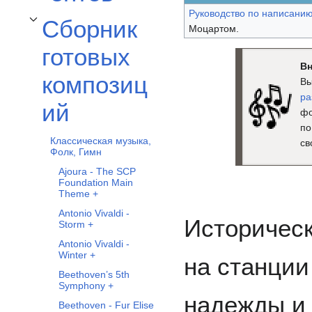
Руководство по написанию
Сборник
Отобразить/Скрыть подраздел Сборник готовых композиций
Моцартом.
готовых
Вн
композиц
Вы
ра
ий
фо
по
Классическая музыка,
св
Фолк, Гимн
Ajoura - The SCP
Foundation Main
Theme +
Antonio Vivaldi -
Историческ
Storm +
Antonio Vivaldi -
Winter +
на станции
Beethoven’s 5th
Symphony +
надежды и
Beethoven - Fur Elise