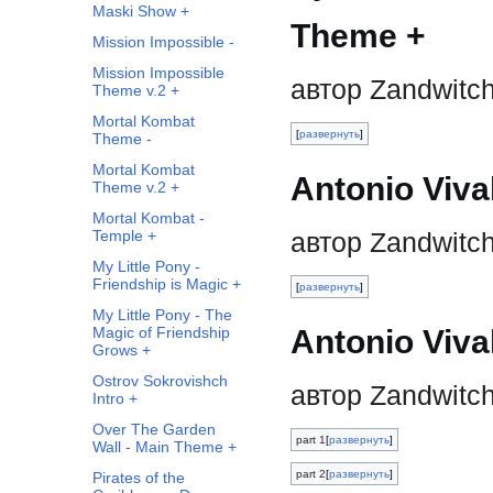
Maski Show +
Theme +
Mission Impossible -
Mission Impossible
автор Zandwitc
Theme v.2 +
Mortal Kombat
развернуть
Theme -
Mortal Kombat
Antonio Viva
Theme v.2 +
Mortal Kombat -
автор Zandwitc
Temple +
My Little Pony -
Friendship is Magic +
развернуть
My Little Pony - The
Antonio Vival
Magic of Friendship
Grows +
Ostrov Sokrovishch
автор Zandwitc
Intro +
Over The Garden
part 1
развернуть
Wall - Main Theme +
part 2
развернуть
Pirates of the