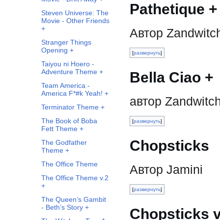
Pathetique +
Steven Universe: The
Movie - Other Friends
+
Автор Zandwitc
Stranger Things
Opening +
развернуть
Taiyou ni Hoero -
Adventure Theme +
Bella Ciao +
Team America -
America F*#k Yeah! +
автор Zandwitc
Terminator Theme +
The Book of Boba
развернуть
Fett Theme +
Chopsticks
The Godfather
Theme +
The Office Theme
Автор Jamini
The Office Theme v.2
+
развернуть
The Queen’s Gambit
- Beth’s Story +
Chopsticks v