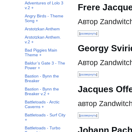
Adventures of Lolo 3
Frere Jacque
v.2 +
Angry Birds - Theme
Автор Zandwitc
Song +
Arstotzkan Anthem
развернуть
Arstotzkan Anthem.
v.2 +
Georgy Sviri
Bad Piggies Main
Theme +
Автор Zandwitc
Baldur’s Gate 3 - The
Power +
развернуть
Bastion - Bynn the
Breaker
Jacques Off
Bastion - Bynn the
Breaker v.2 +
автор Zandwitc
Battletoads - Arctic
Caverns +
Battletoads - Surf City
развернуть
+
Johann Pache
Battletoads - Turbo