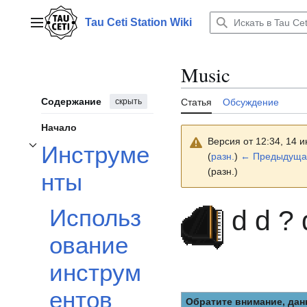
Перейти
к
Tau Ceti Station Wiki
Главное меню
содержанию
Music
Содержание
скрыть
Статья
Обсуждение
Начало
Версия от 12:34, 14 
Инструме
Отобразить/Скрыть подраздел Инструменты
(
разн.
)
← Предыдуща
(разн.)
нты
Использ
d d ? 
ование
инструм
ентов
Обратите внимание, дан