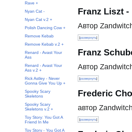
Rave +
Franz Liszt 
Nyan Cat -
Nyan Cat v.2 +
Автор Zandwitc
Polish Dancing Cow +
Remove Kebab
развернуть
Remove Kebab v.2 +
Franz Schube
Renard - Avast Your
Ass
Автор Zandwitc
Renard - Avast Your
Ass v.2 +
Rick Astley - Never
развернуть
Gonna Give You Up +
Frederic Cho
Spooky Scary
Skeletons
Spooky Scary
автор Zandwitc
Skeletons v.2 +
Toy Story: You Got A
развернуть
Friend In Me
Toy Story - You Got A