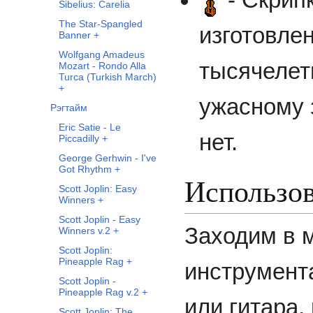
- Скрипк
Sibelius: Carelia
The Star-Spangled
изготовле
Banner +
Wolfgang Amadeus
тысячелет
Mozart - Rondo Alla
Turca (Turkish March)
+
ужасному 
Рэгтайм
Eric Satie - Le
нет.
Piccadilly +
George Gerhwin - I've
Got Rhythm +
Использов
Scott Joplin: Easy
Winners +
Scott Joplin - Easy
Заходим в 
Winners v.2 +
Scott Joplin:
Pineapple Rag +
инструмента
Scott Joplin -
Pineapple Rag v.2 +
или гитара,
Scott Joplin: The