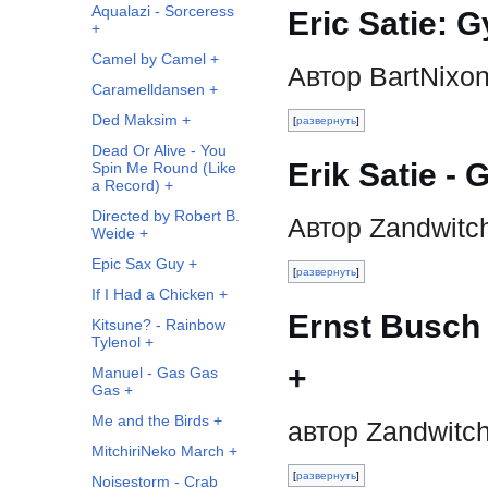
Aqualazi - Sorceress
Eric Satie: 
+
Camel by Camel +
Автор BartNixo
Caramelldansen +
Ded Maksim +
развернуть
Dead Or Alive - You
Erik Satie -
Spin Me Round (Like
a Record) +
Directed by Robert B.
Автор Zandwitc
Weide +
Epic Sax Guy +
развернуть
If I Had a Chicken +
Ernst Busch
Kitsune? - Rainbow
Tylenol +
+
Manuel - Gas Gas
Gas +
Me and the Birds +
автор Zandwitc
MitchiriNeko March +
развернуть
Noisestorm - Crab