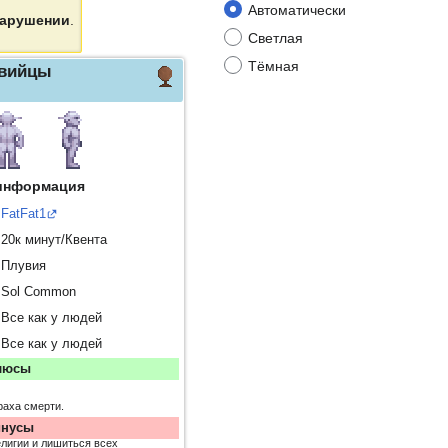
Автоматически
нарушении
.
Светлая
Тёмная
вийцы
информация
FatFat1
20к минут/Квента
Плувия
Sol Common
Все как у людей
Все как у людей
люсы
раха смерти.
нусы
лигии и лишиться всех