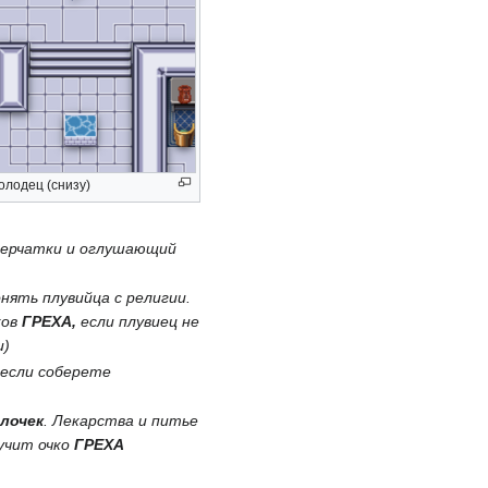
олодец (снизу)
перчатки и оглушающий
нять плувийца с религии.
ков
ГРЕХА,
если плувиец не
и)
 если соберете
лочек
. Лекарства и питье
учит очко
ГРЕХА