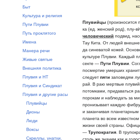
к
Быт
Культура и религия
Плувийцы
(произносится п
Пути Плувии
ка (ед. женский род), плу-
Путь проклятого
человеческий
подвид, на
Имена
Тау Кита. От людей внешн
да синеватой кожей. Основ
Манера речи
культуре Плувии. Каждый п
Живые святые
секте —
Пути Плувии
. Со
Внешняя политика
посмертие умерших хранит
Плувия и НТ
следует
пяти
заповедям лун
рай. В раю мертвые плуви
Плувия и Синдикат
потомками, придаваться р
Плувия и другие расы
порокам и наблюдать за ми
Плувийцы
пронизывает каждую фибру 
и заканчивая планетарным
Дионы
планета во всем известном 
Люди
жизни своей страны. Офиц
Воксы
—
Трупократия
. В трупок
Скреллы, унатхи,
столь же значим как и голо