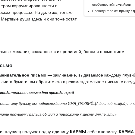
особенностей плувийцев
ером коррумпированности и
Прецедент по отыгрышу ст
еских процессах. На деле же, только
 Мертвые души здесь и они тоже хотят
тыгрышу
ьных механик, связанных с их религией, богом и посмертием.
исьмо
мендательное письмо —
заклинание, выдаваемое каждому плувий
 листа бумаги, вы обратите его в рекомендательное письмо с сл
мендательное письмо для прохода в рай
сывая эту бумагу, вы подтверждаете ИМЯ_ПЛУВИЙЦА достойным(ой) попа
лите подушечку пальца об шип и приложите к месту для печати»
и, плувиец получает одну единицу
КАРМЫ
себе в копилку.
КАРМА