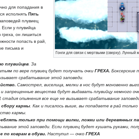
чно для попадания в
тся исполнять
Пять
 заповедей плувиец
. Если у плувийца
 греха, он лишиться
жности попасть в рай,
ые письма и
Гонги для связи с мертвыми (сверху). Лунный к
во плувийцев
. За
атьям по вере плувиец будет получать очки
ГРЕХА.
Боксерские 
ызывает срабатывание этой заповеди.
ийство.
Самострел, виселица, мелки в нос будут мгновенно выго
и запрещенные вещества будут выдавать плувийцу немного оч
1 стадия опьянения все еще не вызывает срабатывание заповед
 сбору кармы
. Как и писалось выше, вы попадаете в рай только
ство кармы.
еблять только при помощи вилки, ложки или деревянных па
ывание этой заповеди. Если плувиец будет кушать руками, пол
е по коврам в обуви.
Наступил — очко
ГРЕХА