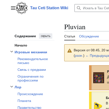
Перейти
к
Tau Ceti Station Wiki
Главное меню
содержанию
Pluvian
Содержание
скрыть
Статья
Обсуждение
Начало
Версия от 08:45, 20 
Игровые механики
Отобразить/Скрыть подраздел
Игровые механики
(
разн.
)
← Предыдуща
Рекомендательное
письмо
Связь с предками
Р
Ограничения по
Д
профессиям
о
Лор
Отобразить/Скрыть подраздел
Лор
Происхождение
Б
Планета
В
Правительство
п