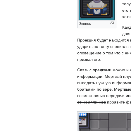
телу
его 
хотя
Звонок
Кажд
дост
Проекция будет находится 
ударить по гонгу специаль
оповещение о том что с ним
призвал его.
Связь с предками можно и 
информации. Мертвый плув
выведать нужную информац
братьями по вере. Мертвые 
возможностью передачи и
от их аплинков
проявите фа