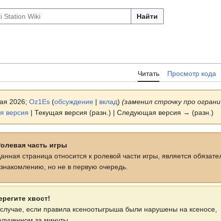
Найти
Читать
Просмотр кода
мая 2026;
Oz1Es
(
обсуждение
|
вклад
)
(заменил строчку про ограни
я версия
| Текущая версия (разн.) | Следующая версия → (разн.)
олевая часть игры
анная страница относится к ролевой части игры, является обязате
знакомлению, но не в первую очередь.
ерегите хвост!
 случае, если правила ксеноотыгрыша были нарушены на ксеносе,
олученном за минуты,