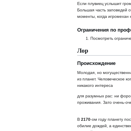
Если плувиец услышит гром
Большая часть заповедей о
моменты, когда игромехан 
Ограничения по про
Посмотреть огранич
Лор
Происхождение
Молодая, но могущественна
из планет. Человеческое к
никакого интереса
для разумных рас: ни форо
проживания. Зато очень-оч
В
2170
-ом году планету по
обилие дождей, а единстве