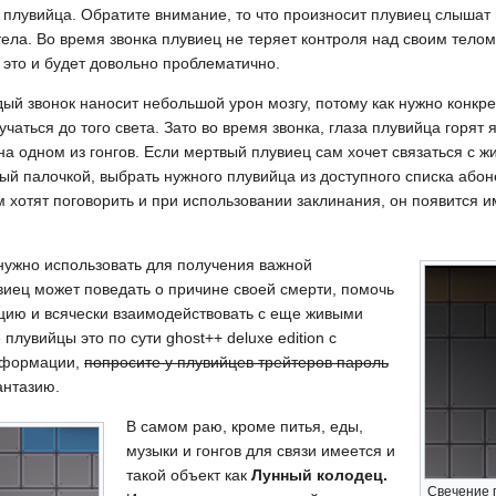
 плувийца. Обратите внимание, то что произносит плувиец слышат и
тела. Во время звонка плувиец не теряет контроля над своим телом,
 это и будет довольно проблематично.
ый звонок наносит небольшой урон мозгу, потому как нужно конкре
учаться до того света. Зато во время звонка, глаза плувийца горят
на одном из гонгов. Если мертвый плувиец сам хочет связаться с 
ный палочкой, выбрать нужного плувийца из доступного списка абон
 хотят поговорить и при использовании заклинания, он появится и
нужно использовать для получения важной
иец может поведать о причине своей смерти, помочь
ию и всячески взаимодействовать с еще живыми
плувийцы это по сути ghost++ deluxe edition с
нформации,
попросите у плувийцев трейтеров пароль
нтазию.
В самом раю, кроме питья, еды,
музыки и гонгов для связи имеется и
такой объект как
Лунный колодец.
Свечение 