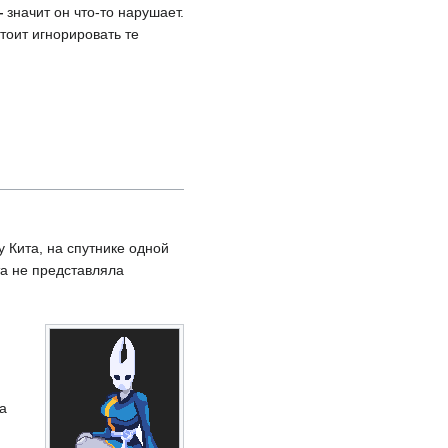
—
значит он что-то нарушает.
тоит игнорировать те
 Кита, на спутнике одной
та не представляла
а