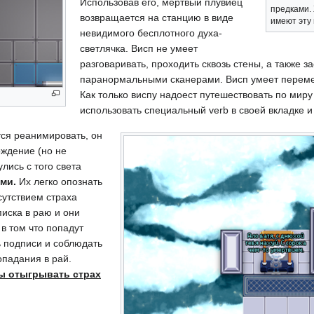
Использовав его, мертвый плувиец
предками.
возвращается на станцию в виде
имеют эту 
невидимого бесплотного духа-
светлячка. Висп не умеет
разговаривать, проходить сквозь стены, а также з
паранормальными сканерами. Висп умеет переме
Как только виспу надоест путешествовать по миру
использовать специальный verb в своей вкладке и 
ся реанимировать, он
ождение (но не
улись с того света
ми.
Их легко опознать
сутствием страха
писка в раю и они
в том что попадут
 подписи и соблюдать
опадания в рай.
ы отыгрывать страх