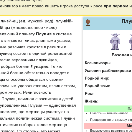
сеновизор имеет право лишить игрока доступа к расе
при первом 
Плу
лу-вИ-ец (ед. мужской род), плу-вИй-
вИй-цы (множественное число) —
селяющий планету
Плувия
в системе
е отличаются лишь длинными ушами,
ные различия кроются в религии и
лувиец состоит в единой религиозной
Базовая 
гласно верованиям плувийцев,
Ксеновизоры
 добрая богиня
Лунарис.
Те кто
Условия разблокировки
ной богини обязательно попадет в
Родной мир:
йцы способны общаться с своими
азличным удовольствиям, излишествам,
Родной язык
ром живых. Религиозность
Рост
Плувии, начиная с воспитания детей
Жизнь:
 управлением. Плувия — единственная
П
космосе, где мертвецы участвуют в
Смерть — только начало
иальная политическая система Плувии
Прецедент по отыгрышу ст
ратических выборах голос мертвеца
Ми
Возможность вылететь с ре
с живого. Со стороны это может