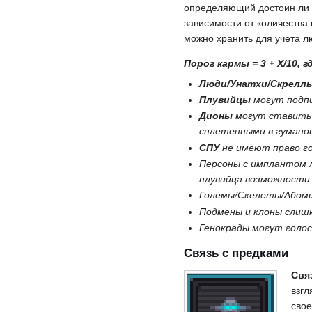
определяющий достоин ли о
зависимости от количества
можно хранить для учета л
Порог кармы = 3 + X/10,
Люди/Унатхи/Скрелл
Плувийцы
могут подпи
Дионы
могут ставить 
сплетенными в гуманои
СПУ
не имеют право го
Персоны с имплантом 
плувийца возможности 
Големы/Скелеты/Абомин
Подмены и клоны слиш
Генокрады могут голос
Связь с предками
Свя
взгл
свое