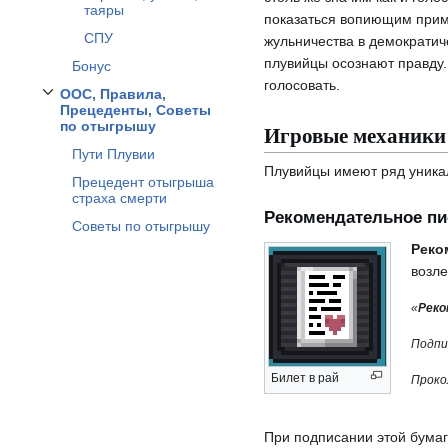
таяры
показаться вопиющим прим
СПУ
жульничества в демократич
плувийцы осознают правду.
Бонус
голосовать.
ООС, Правила,
Отобразить/Скрыть подраздел
ООС, Правила, Прецеденты, Советы по о
Прецеденты, Советы
по отыгрышу
Игровые механики
Пути Плувии
Плувийцы имеют ряд уникал
Прецедент отыгрыша
страха смерти
Рекомендательное п
Советы по отыгрышу
Реко
возле
«
Реко
Подпи
Билет в рай
Проко
При подписании этой бумаг