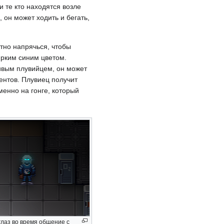
 те кто находятся возле
 он может ходить и бегать,
тно напрячься, чтобы
 ярким синим цветом.
живым плувийцем, он может
ентов. Плувиец получит
менно на гонге, который
глаз во время общение с