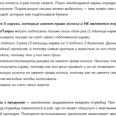
н попасть в рай после смерти. Порог необходимой кармы определ
 игроков. Подписанные письма можно выбросить — вам нужен сам 
юдей, которые уже подписывали бумаги.
 где X игроки, которые имеют право голоса и НЕ являются пл
ы/Таяры
могут подписать письмо лишь один раз (1 единица ка
сывать письмо за счет своей собственной кармы.
подписи 3 раза (3 единицы кармы за 3 подписи 3 билетов). Ди
дный организм, а потому самые крупные и взрослые из них полу
лоса, потому что у них нет души
лояльности/защиты разума не имеют права голоса. Наличие т
получать карму, потому как его мозг промыт и он не отвечает 
ации культа не имеют права голоса, потому как не имеют сво
ком молодые чтобы голосовать.
овать за счет своих жертв.
зь с предками
—
заклинание, выдаваемое каждому плувийцу. При 
яд плувийца переносится в рай, где он может общаться с мертвы
й проекции. Повторное использование заклинания заканчивает звон