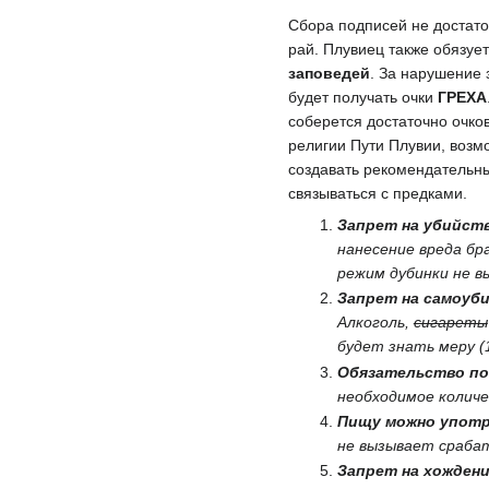
Сбора подписей не достато
рай. Плувиец также обязуе
заповедей
. За нарушение
будет получать очки
ГРЕХА
соберется достаточно очков
религии Пути Плувии, возмо
создавать рекомендательн
связываться с предками.
Запрет на убийст
нанесение вреда бр
режим дубинки не в
Запрет на самоуб
Алкоголь,
сигареты
будет знать меру (
Обязательство по
необходимое количе
Пищу можно употр
не вызывает срабат
Запрет на хождени