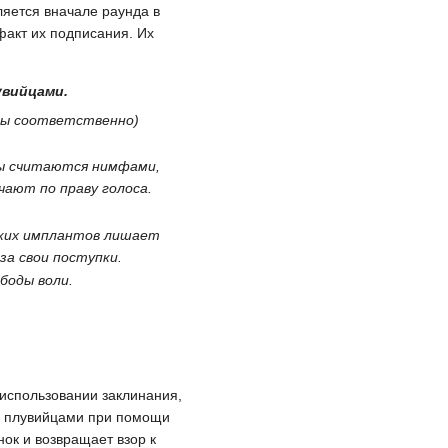
яется вначале раунда в
факт их подписания. Их
увийцами.
рмы соответственно)
оны считаются нимфами,
чают по праву голоса.
аких имплантов лишает
за свои поступки.
боды воли.
использовании заклинания,
ми плувийцами при помощи
ок и возвращает взор к