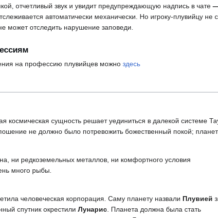
кой, отчетливый звук и увидит предупреждающую надпись в чате
тслеживается автоматически механически. Но игроку-плувийцу не с
не может отследить нарушение заповеди.
фессиям
ения на профессию плувийцев можно
здесь
я космическая сущность решает уединиться в далекой системе Тау
опошение не должно было потревожить божественный покой; плане
на, ни редкоземельных металлов, ни комфортного условия
ень много рыбы.
сетила человеческая корпорация. Саму планету назвали
Плувией
з
нный спутник окрестили
Лунарис
. Планета должна была стать