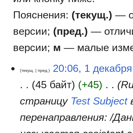
Пояснения:
(текущ.)
— о
версии;
(пред.)
— отлич
версии;
м
— малые изме
1
20:06, 1 декабря
текущ.
пред.
д
е
45 байт
+45
Ru
к
а
б
страницу
Test Subject
р
я
перенаправления: /Да
2
0
2