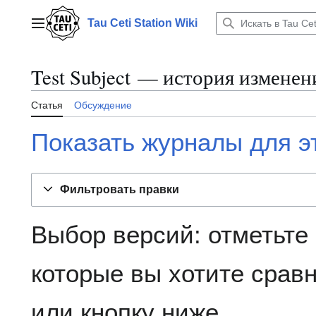
Перейти
к
Tau Ceti Station Wiki
Главное меню
содержанию
Test Subject — история изменен
Статья
Обсуждение
Показать журналы для э
Фильтровать правки
Выбор версий: отметьте
которые вы хотите сравн
или кнопку ниже.