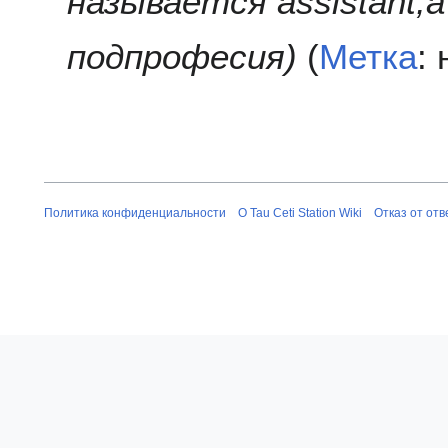
называется assistant,а 
3
подпрофесия
Метка
:
Политика конфиденциальности
О Tau Ceti Station Wiki
Отказ от от