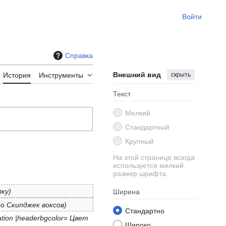
Войти
Справка
Внешний вид
скрыть
История
Инструменты
Текст
Мелкий
Стандартный
Крупный
На этой странице всегда
используется мелкий
размер шрифта.
лку
Ширина
о Скипджек воксов
Стандартно
tion |headerbgcolor= Цвет
Широко