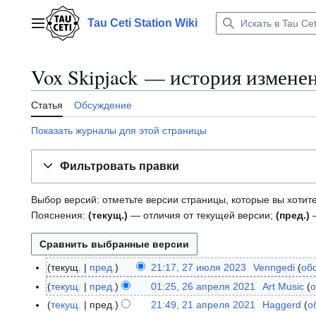
Перейти
к
Tau Ceti Station Wiki
Главное меню
содержанию
Vox Skipjack — история измене
Статья
Обсуждение
Показать журналы для этой страницы
Фильтровать правки
Выбор версий: отметьте версии страницы, которые вы хотите
Пояснения:
(текущ.)
— отличия от текущей версии;
(пред.)
—
текущ.
пред.
21:17, 27 июля 2023
Venngedi
об
2
7
текущ.
пред.
01:25, 26 апреля 2021
Art Music
о
2
и
6
текущ.
пред.
21:49, 21 апреля 2021
Haggerd
о
2
ю