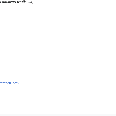
ет текста ячейк…»
ветственности