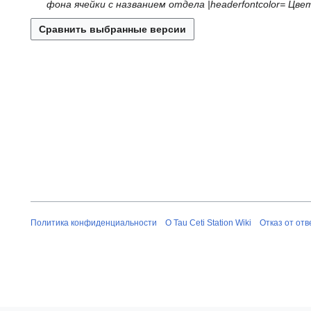
а
фона ячейки с названием отдела |headerfontcolor= Цв
1
л
п
а
я
р
п
2
е
р
0
л
е
2
я
л
3
2
я
0
2
2
0
1
2
1
Политика конфиденциальности
О Tau Ceti Station Wiki
Отказ от от