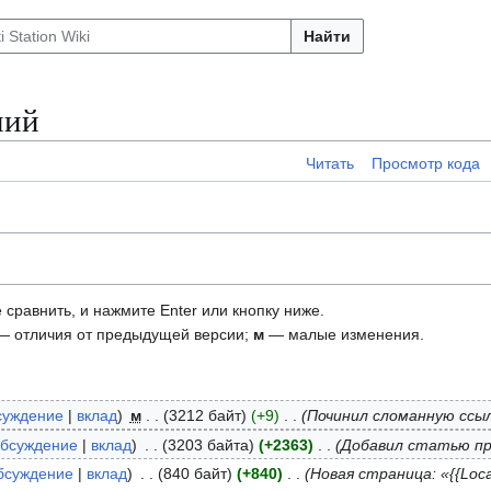
Найти
ний
Читать
Просмотр кода
 сравнить, и нажмите Enter или кнопку ниже.
 отличия от предыдущей версии;
м
— малые изменения.
суждение
вклад
м
3212 байт
+9
Починил сломанную ссы
бсуждение
вклад
3203 байта
+2363
Добавил статью пр
бсуждение
вклад
840 байт
+840
Новая страница: «{{Loca