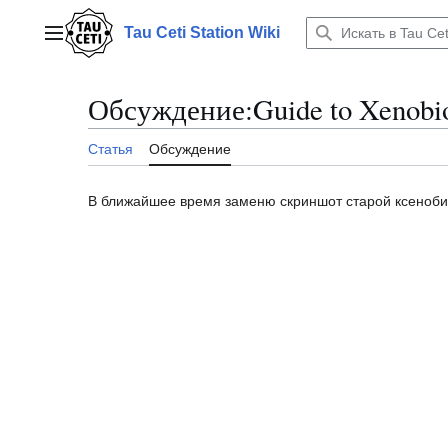
Перейти
к
Tau Ceti Station Wiki
Главное меню
содержанию
Обсуждение
:
Guide to Xenobi
Статья
Обсуждение
В ближайшее время заменю скриншот старой ксенобиол