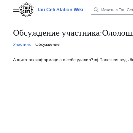
Перейти
к
Tau Ceti Station Wiki
Главное меню
содержанию
Обсуждение участника
:
Ололош
Участник
Обсуждение
А щито так информацию о себе удалил? =) Полезная ведь б