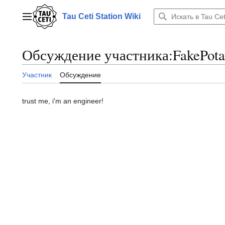
Перейти
к
Tau Ceti Station Wiki
Главное меню
содержанию
Обсуждение участника
:
FakePota
Участник
Обсуждение
trust me, i'm an engineer!