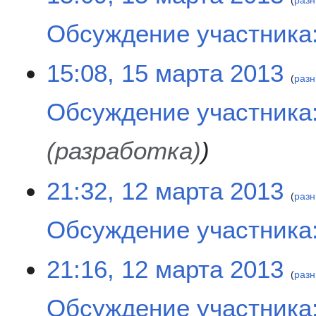
разн
5
м
Обсуждение участника:
а
р
Н
т
15:08, 15 марта 2013
е
разн
а
т
2
Обсуждение участника:
о
0
п
1
и
3
(разработка)
с
а
1
21:32, 12 марта 2013
н
разн
2
и
м
я
Обсуждение участника:
а
п
р
р
Н
т
21:16, 12 марта 2013
а
е
разн
а
в
т
2
к
Обсуждение участника:
о
0
и