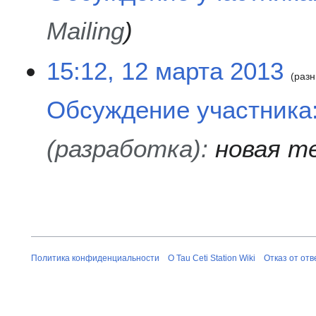
п
1
и
3
Mailing
с
а
15:12, 12 марта 2013
н
разн
и
я
Обсуждение участника:
п
р
(разработка)
:
новая т
а
в
к
и
Политика конфиденциальности
О Tau Ceti Station Wiki
Отказ от от