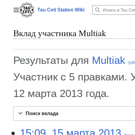
Перейти
к
Tau Ceti Station Wiki
Главное меню
содержанию
Вклад участника
Multiak
Результаты для
Multiak
об
Участник с 5 правками. 
12 марта 2013 года.
Поиск вклада
1
15:09, 15 марта 2013