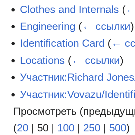
Clothes and Internals
(
←
Engineering
(
← ссылки
)
Identification Card
(
← с
Locations
(
← ссылки
)
Участник:Richard Jones
Участник:Vovazu/Identif
Просмотреть (
предыдущ
(
20
|
50
|
100
|
250
|
500
)