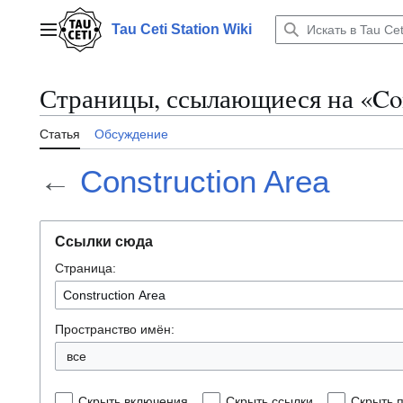
Перейти
к
Tau Ceti Station Wiki
Главное меню
содержанию
Страницы, ссылающиеся на «Con
Статья
Обсуждение
←
Construction Area
Ссылки сюда
Страница:
Пространство имён:
все
Скрыть включения
Скрыть ссылки
Скрыть 