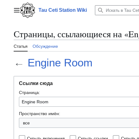
Перейти
к
Tau Ceti Station Wiki
Главное меню
содержанию
Страницы, ссылающиеся на «En
Статья
Обсуждение
←
Engine Room
Ссылки сюда
Страница:
Пространство имён:
все
Скрыть включения
Скрыть ссылки
Скрыть 