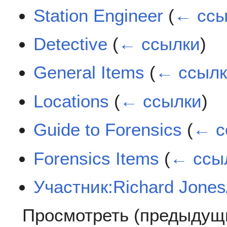
Station Engineer
(
← ссы
Detective
(
← ссылки
)
General Items
(
← ссыл
Locations
(
← ссылки
)
Guide to Forensics
(
← с
Forensics Items
(
← ссы
Участник:Richard Jones
Просмотреть (
предыдущ