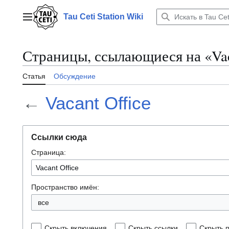
Перейти
к
Tau Ceti Station Wiki
Главное меню
содержанию
Страницы, ссылающиеся на «Vac
Статья
Обсуждение
←
Vacant Office
Ссылки сюда
Страница:
Пространство имён:
все
Скрыть включения
Скрыть ссылки
Скрыть 