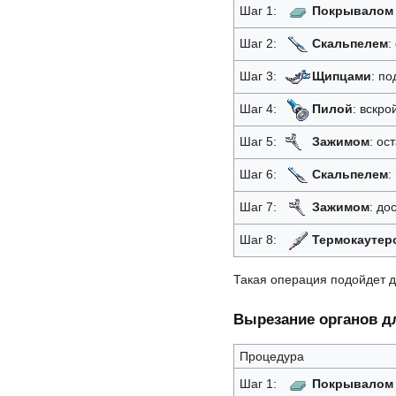
Шаг 1:
Покрывалом
Шаг 2:
Скальпелем
:
Шаг 3:
Щипцами
: по
Шаг 4:
Пилой
: вскро
Шаг 5:
Зажимом
: ос
Шаг 6:
Скальпелем
:
Шаг 7:
Зажимом
: до
Шаг 8:
Термокаутер
Такая операция подойдет д
Вырезание органов 
Процедура
Шаг 1:
Покрывалом