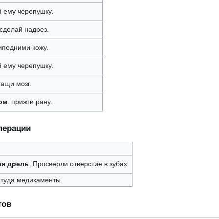
й ему черепушку.
 сделай надрез.
иподними кожу.
й ему черепушку.
тащи мозг.
ом
: прижги рану.
перации
ая дрель
: Просверли отверстие в зубах.
 туда медикаменты.
тов