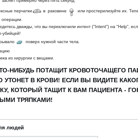
т заснёт примерно через пять секунд.
ксные перчатки
в раковине
или простерилизуйте их. Тепе
 операции.
едитесь дважды, что вы переключили интент ("Intent") на "Help", ес
м-убийцей!
рывало
поверх нужной части тела.
рацию
ека из хирургии с вещами.
КТО-НИБУДЬ ПОТАЩИТ КРОВОТОЧАЩЕГО ПА
О УТОНЕТ В КРОВИ! ЕСЛИ ВЫ ВИДИТЕ КАКО
У, КОТОРЫЙ ТАЩИТ К ВАМ ПАЦИЕНТА - ГО
ЫМИ ТРЯПКАМИ!
ля людей