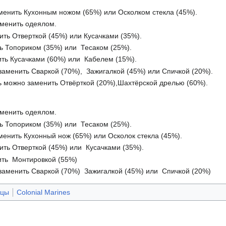
менить Кухонным ножом (65%) или Осколком стекла (45%).
менить одеялом.
ть Отверткой (45%) или Кусачками (35%).
ь Топориком (35%) или Тесаком (25%).
ть Кусачками (60%) или Кабелем (15%).
заменить Сваркой (70%), Зажигалкой (45%) или Спичкой (20%).
ь можно заменить Отвёрткой (20%),Шахтёрской дрелью (60%).
менить одеялом.
ь Топориком (35%) или Тесаком (25%).
енить Кухонный нож (65%) или Осколок стекла (45%).
ть Отверткой (45%) или Кусачками (35%).
ть Монтировкой (55%)
заменить Сваркой (70%) Зажигалкой (45%) или Спичкой (20%)
ицы
Colonial Marines