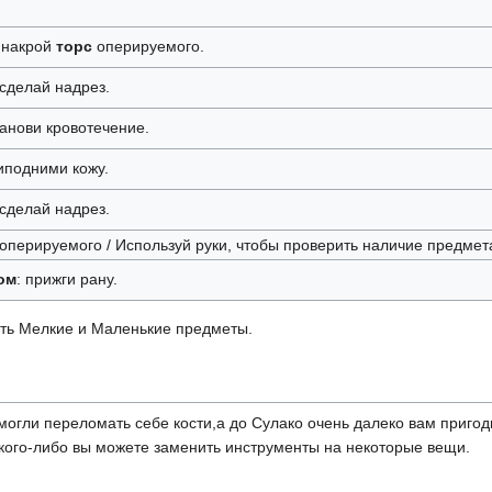
накрой
торс
оперируемого.
 сделай надрез.
танови кровотечение.
иподними кожу.
 сделай надрез.
оперируемого / Используй руки, чтобы проверить наличие предмета
ом
: прижги рану.
ть Мелкие и Маленькие предметы.
могли переломать себе кости,а до Сулако очень далеко вам пригод
кого-либо вы можете заменить инструменты на некоторые вещи.