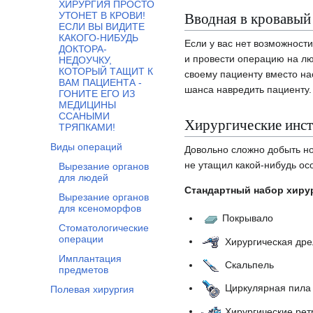
ХИРУРГИЯ ПРОСТО
Вводная в кровавый
УТОНЕТ В КРОВИ!
ЕСЛИ ВЫ ВИДИТЕ
КАКОГО-НИБУДЬ
Если у вас нет возможност
ДОКТОРА-
и провести операцию на лю
НЕДОУЧКУ,
КОТОРЫЙ ТАЩИТ К
своему пациенту вместо на
ВАМ ПАЦИЕНТА -
шанса навредить пациенту.
ГОНИТЕ ЕГО ИЗ
МЕДИЦИНЫ
ССАНЫМИ
Хирургические инс
ТРЯПКАМИ!
Виды операций
Довольно сложно добыть но
не утащил какой-нибудь осо
Вырезание органов
для людей
Стандартный набор хиру
Вырезание органов
для ксеноморфов
Покрывало
Стоматологические
операции
Хирургическая дре
Имплантация
Скальпель
предметов
Циркулярная пила
Полевая хирургия
Хирургические рет