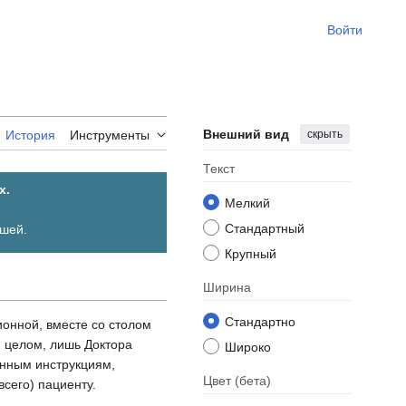
Войти
Внешний вид
скрыть
История
Инструменты
Текст
х.
Мелкий
Стандартный
вшей.
Крупный
Ширина
Стандартно
онной, вместе со столом
и целом, лишь Доктора
Широко
анным инструкциям,
Цвет
(бета)
всего) пациенту.