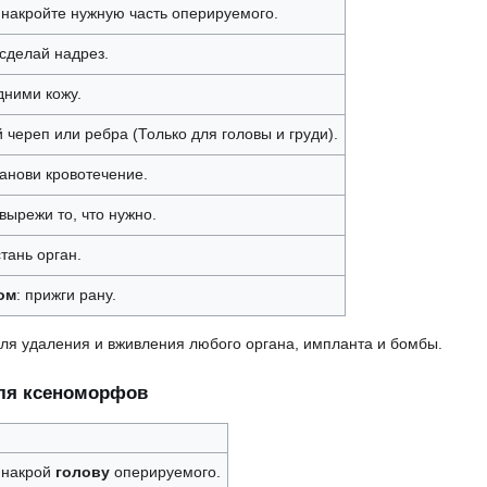
накройте нужную часть оперируемого.
 сделай надрез.
дними кожу.
й череп или ребра (Только для головы и груди).
танови кровотечение.
 вырежи то, что нужно.
стань орган.
ом
: прижги рану.
ля удаления и вживления любого органа, импланта и бомбы.
для ксеноморфов
накрой
голову
оперируемого.