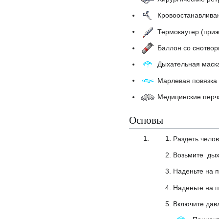
Кровоостанавлива
Термокаутер (приж
Баллон со снотво
Дыхательная маск
Марлевая повязка
Медицинские перч
Основы
Раздеть челов
Возьмите дых
Наденьте на 
Наденьте на 
Включите дав