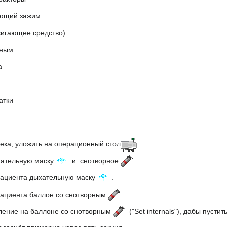
ющий зажим
игающее средство)
рным
а
атки
ека, уложить на операционный стол
.
ательную маску
и снотворное
.
пациента дыхательную маску
.
пациента баллон со снотворным
.
ление на баллоне со снотворным
("Set internals"), дабы пусти