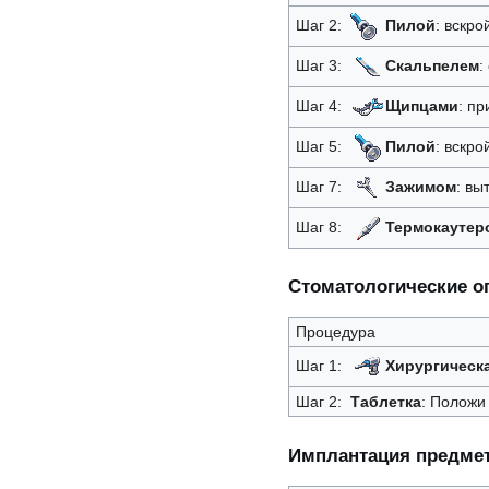
Шаг 2:
Пилой
: вскро
Шаг 3:
Скальпелем
:
Шаг 4:
Щипцами
: пр
Шаг 5:
Пилой
: вскро
Шаг 7:
Зажимом
: вы
Шаг 8:
Термокаутер
Стоматологические о
Процедура
Шаг 1:
Хирургическ
Шаг 2:
Таблетка
: Положи
Имплантация предме