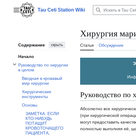
Перейти
к
Tau Ceti Station Wiki
Главное меню
содержанию
Хирургия мар
Содержание
скрыть
Статья
Обсуждение
Начало
Э
Руководство по хирургии
Отобразить/Скрыть подраздел Руководство по хирургии в целом
в целом
Инфо
Вводная в кровавый
мир хирургии
Руководство по 
Хирургические
инструменты
Основы
Абсолютно все хирургическ
ЗАМЕТКА: ЕСЛИ
(при хирургической операц
КТО-НИБУДЬ
могут предоставить качест
ПОТАЩИТ
КРОВОТОЧАЩЕГО
полностью выполняя её, шаг
ПАЦИЕНТА,