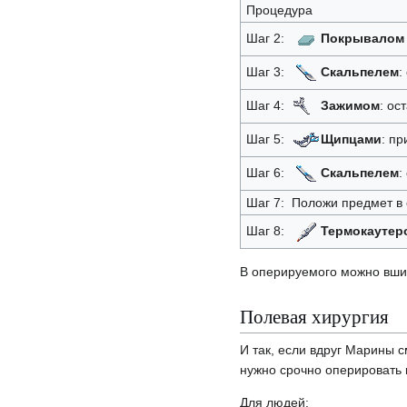
Процедура
Шаг 2:
Покрывалом
Шаг 3:
Скальпелем
:
Шаг 4:
Зажимом
: ос
Шаг 5:
Щипцами
: пр
Шаг 6:
Скальпелем
:
Шаг 7: Положи предмет в 
Шаг 8:
Термокаутер
В оперируемого можно вши
Полевая хирургия
И так, если вдруг Марины с
нужно срочно оперировать 
Для людей: