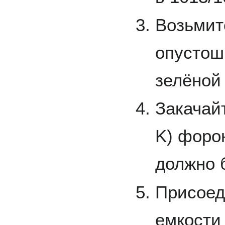
Возьмит
опустош
зелёной
Закачайт
K) форо
должно 
Присоед
емкости