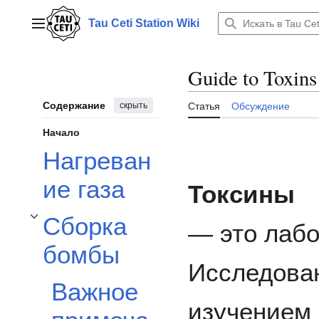
Перейти
к
Tau Ceti Station Wiki
Главное меню
содержанию
Guide to Toxins
Содержание
скрыть
Статья
Обсуждение
Начало
Нагреван
ие газа
Токсины
Сборка
— это лаб
Отобразить/Скрыть подраздел Сборка бомбы
бомбы
Исследован
Важное
изучением 