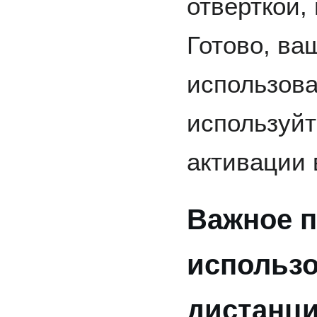
отверткой,
Готово, ва
использова
используй
активации 
Важное 
использ
дистанци