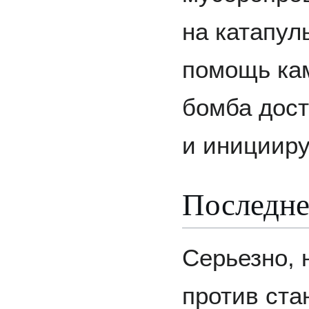
на катапул
помощь кам
бомба дост
и иницииру
Последне
Серьезно, 
против ста