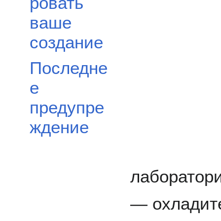
ровать
ваше
создание
Последне
е
предупре
ждение
лаборатори
— охладите