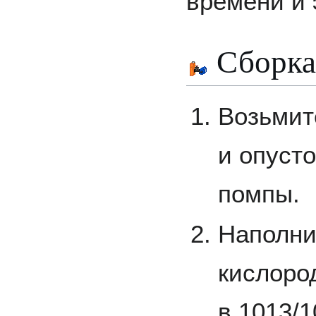
времени и 
Сборка
Возьмит
и опуст
помпы.
Наполни
кислоро
в 1013/1