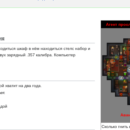
Агент прос
ия
одиться шкаф в нём находиться стелс набор и
двух зарядный .357 калибра. Компьютер
й хватит на два года.
ает
.
.
едой
Аван
Сколько гнить