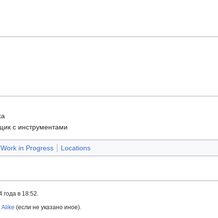
ха
щик с инструментами
Work in Progress
Locations
года в 18:52.
 Alike
(если не указано иное).