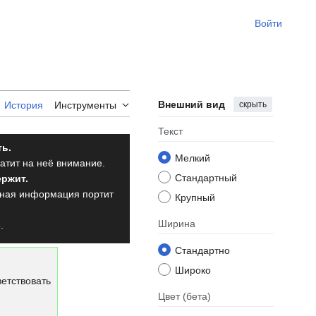
Войти
Внешний вид
скрыть
История
Инструменты
Текст
ть.
Мелкий
атит на неё внимание.
Стандартный
ержит.
льная информация портит
Крупный
Ширина
.
Стандартно
Широко
етствовать
Цвет
(бета)