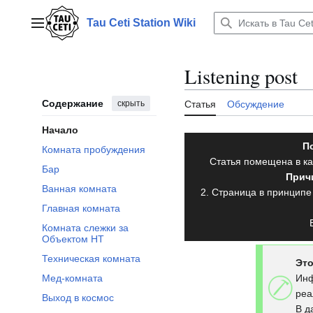
Перейти
к
Tau Ceti Station Wiki
Главное меню
содержанию
Listening post
Содержание
скрыть
Статья
Обсуждение
Начало
По
Комната пробуждения
Статья помещена в к
Бар
Причи
Ванная комната
2. Страница в принципе
Главная комната
Комната слежки за
Объектом НТ
Техническая комната
Это
Инф
Мед-комната
реа
Выход в космос
В д