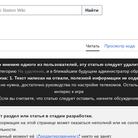
Найти
Читать
Просмотр кода
 мнению одного из пользователей, эту статью следует удали
атегорию
На удаление
, и в ближайшем будущем администратор обр
на: 1. Текст написан на отвали, полезной информации не сод
 не нужна, достаточно руководства по настройке телекомов. Оста
интерес к игре
Если вы считаете, что статью следует оставить, начните обсуждение
т раздел или статья в стадии разработки.
ормация на этой странице может оказаться неполной или не соотв
льности.
анный момент её
редактированием
никто не занят.