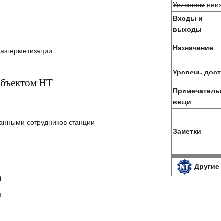
Уилсоном
неиз
Входы и
выходы
Назначение
разгерметизации.
Уровень дост
Объектом НТ
Примечатель
вещи
анными сотрудников станции
Заметки
Другие
а
м