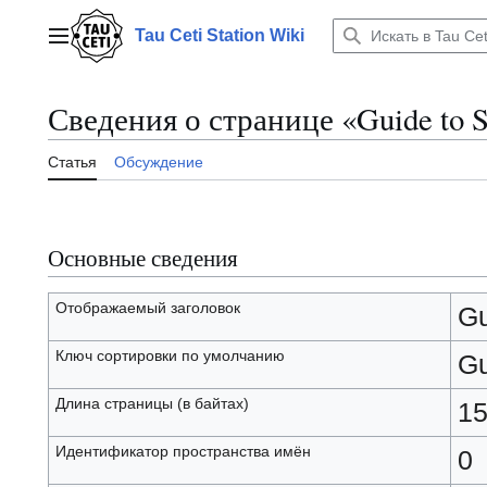
Перейти
к
Tau Ceti Station Wiki
Главное меню
содержанию
Сведения о странице «Guide to S
Статья
Обсуждение
Основные сведения
Отображаемый заголовок
Gu
Ключ сортировки по умолчанию
Gu
Длина страницы (в байтах)
15
Идентификатор пространства имён
0