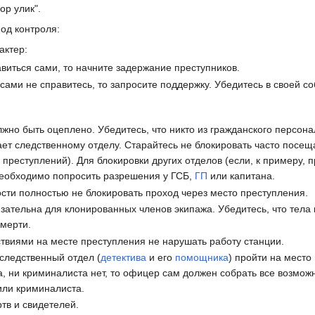
ор улик".
под контроля:
актер:
виться сами, то начните задержание преступников.
 сами не справитесь, то запросите поддержку. Убедитесь в своей с
жно быть оцеплено. Убедитесь, что никто из гражданского персона
ет следственному отделу. Старайтесь не блокировать часто посещ
преступлений). Для блокировки других отделов (если, к примеру, 
необходимо попросить разрешения у ГСБ,
ГП
или капитана.
сти полностью не блокировать проход через место преступления.
язательна для клонированных членов экипажа. Убедитесь, что тела
смерти.
твиями на месте преступления не нарушать работу станции.
следственный отдел (
детектива
и его
помощника
) пройти на место
ва, ни криминалиста нет, то офицер сам должен собрать все возмож
или криминалиста.
тв и свидетелей.