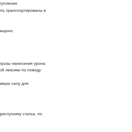
ступления.
ыть транспортированы в
чищено.
угрозы нанесения урона
ой лексики по поводу
димую силу для
еступнику статьи, по