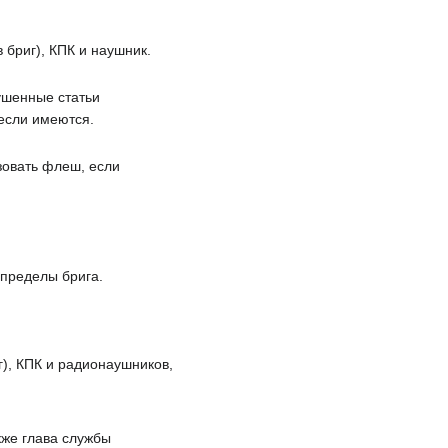
 бриг), КПК и наушник.
ушенные статьи
 если имеются.
зовать флеш, если
пределы брига.
г), КПК и радионаушников,
кже глава службы