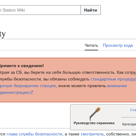
Найти
ty
Читать
Просмотр кода
Примите к сведению!
грая за СБ, вы берете на себя большую ответственность. Как сотр
лужбы безопасности, вы обязаны соблюдать
стандартные процеду
рочую бюрократию станции
, иначе можете привлечь
внимание
дминистрации
.
Ста
Руководство охранника
Категор
тся
глава службы безопасности
, а также
смотритель
, собственно, 