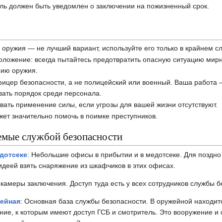
ль должен быть уведомлен о заключении на пожизненный срок.
оружия — не лучший вариант, используйте его только в крайнем сл
положение: всегда пытайтесь предотвратить опасную ситуацию мир
нию оружия.
ицер безопасности, а не полицейский или военный. Ваша работа
ать порядок среди персонала.
ать применение силы, если угрозы для вашей жизни отсутствуют.
жет значительно помочь в поимке преступников.
емые службой безопасности
дотсеке
: Небольшие офисы в прибытии и в медотсеке. Для поздн
идеей взять снаряжение из шкафчиков в этих офисах.
 камеры заключения. Доступ туда есть у всех сотрудников службы б
ейная
: Основная база службы безопасности. В оружейной находи
ие, к которым имеют доступ ГСБ и смотритель. Это вооружение 