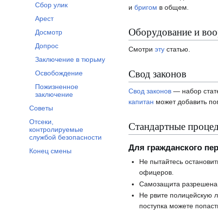
Сбор улик
и
бригом
в общем.
Арест
Оборудование и во
Досмотр
Допрос
Смотри
эту
статью.
Заключение в тюрьму
Свод законов
Освобождение
Пожизненное
Свод законов
— набор стате
заключение
капитан
может добавить поп
Советы
Отсеки,
Стандартные проце
контролируемые
службой безопасности
Для гражданского пе
Конец смены
Не пытайтесь остановит
офицеров.
Самозащита разрешена т
Не рвите полицейскую ле
поступка можете попаст