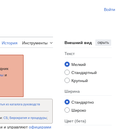
Войти
Внешний вид
скрыть
История
Инструменты
Текст
Мелкий
удник
Стандартный
ры
и
Крупный
Ширина
Стандартно
тья из каталога руководств
Широко
ии:
СБ
;
Бюрократия и процедуры
;
Цвет
(бета)
они и управляют
офицерами