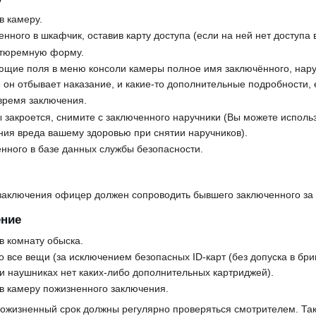
в камеру.
ного в шкафчик, оставив карту доступа (если на ней нет доступа в
 тюремную форму.
ующие поля в меню консоли камеры полное имя заключённого, нар
е он отбывает наказание, и какие-то дополнительные подробности,
время заключения.
ы закроется, снимите с заключенного наручники (Вы можете исполь
ния вреда вашему здоровью при снятии наручников).
нного в базе данных службы безопасности.
заключения офицер должен сопроводить бывшего заключенного за 
ение
в комнату обыска.
о все вещи (за исключением безопасных ID-карт (без допуска в бри
К и наушниках нет каких-либо дополнительных картриджей).
в камеру пожизненного заключения.
ожизненный срок должны регулярно проверяться смотрителем. Та