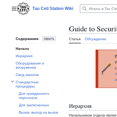
Перейти
к
Tau Ceti Station Wiki
Главное меню
содержанию
Guide to Securi
Содержание
скрыть
Статья
Обсуждение
Начало
Иерархия
И
Оборудование и
вооружение
с
п
Свод законов
а
Стандартные
Отобразить/Скрыть подраздел Стандартные процедуры
процедуры
Для гражданского
персонала
Иерархия
Для заключенных
Вызов, выход на вызов
Начальником отдела являе