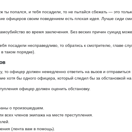
уж ты попался, и тебя посадили, то не пытайся сбежать — это толь
ие офицеров своим поведением есть плохая идея. Лучше сиди сми
амоубийство во время заключения. Без веских причин суицид мож
 тебя посадили несправедливо, то обратись к смотрителю, главе сл
в таком порядке).
ов
ну, то офицер должен немедленно ответить на вызов и отправиться
чие хотя бы одного офицера, который следил бы за обстановкой на
тупления офицер должен оценить обстановку.
раны о произошедшем.
ти всех членов экипажа на месте преступления.
елей.
ения (лента вам в помощь).