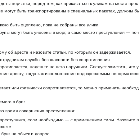
адеты перчатки, перед тем, как прикасаться к уликам на месте пре
е могут быть транспортированы в специальных пакетах, должны б
жно быть оцеплено, пока не собраны все улики.
трупы могут быть унесены в морг, а само место преступления — по
у об аресте и назовите статьи, по которым он задерживается.
сотрудникам службы безопасности без сопротивления.
ротивляется, наденьте на него наручники. Следует заметить, что 
ение аресту, тогда как использование подозреваемым ненормативн
егает или физически сопротивляется, то можно применить необхо
мого в бриг.
 во время совершения преступления:
реступника, если необходимо — с применением силы. Назовите пр
ваете.
 бриг на обыск и допрос.