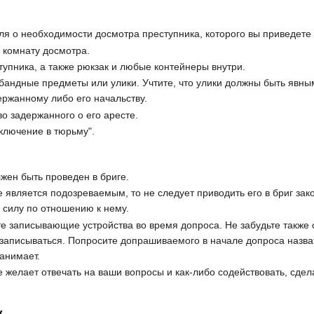
я о необходимости досмотра преступника, которого вы приведете в
в комнату досмотра.
пника, а также рюкзак и любые контейнеры внутри.
бандные предметы или улики. Учтите, что улики должны быть явн
ержанному либо его начальству.
о задержанного о его аресте.
аключение в тюрьму".
жен быть проведен в бриге.
является подозреваемым, то не следует приводить его в бриг зак
 силу по отношению к нему.
те записывающие устройства во время допроса. Не забудьте такж
т записываться. Попросите допрашиваемого в начале допроса назв
занимает.
желает отвечать на ваши вопросы и как-либо содействовать, сдела
.
у