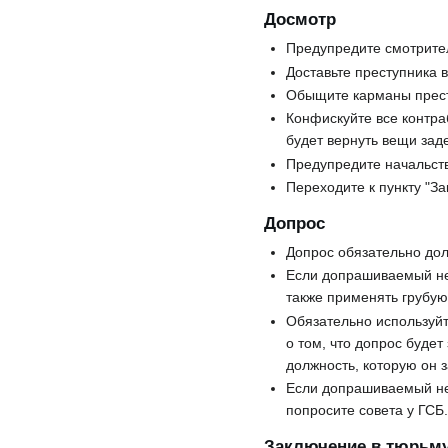
Досмотр
Предупредите смотрител
Доставьте преступника 
Обыщите карманы престу
Конфискуйте все контра
будет вернуть вещи зад
Предупредите начальств
Переходите к пункту "З
Допрос
Допрос обязательно дол
Если допрашиваемый не 
также применять грубую
Обязательно используй
о том, что допрос буде
должность, которую он 
Если допрашиваемый не 
попросите совета у ГСБ
Заключение в тюрьм