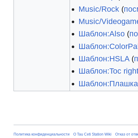
Music/Rock
(
пос
Music/Videogam
Шаблон:Also
(
по
Шаблон:ColorPal
Шаблон:HSLA
(
Шаблон:Toc righ
Шаблон:Плашка
Политика конфиденциальности
О Tau Ceti Station Wiki
Отказ от от