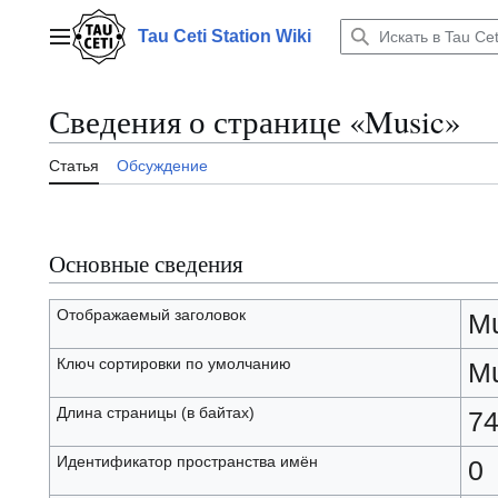
Перейти
к
Tau Ceti Station Wiki
Главное меню
содержанию
Сведения о странице «Music»
Статья
Обсуждение
Основные сведения
Отображаемый заголовок
Mu
Ключ сортировки по умолчанию
Mu
Длина страницы (в байтах)
74
Идентификатор пространства имён
0