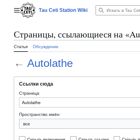
Перейти
к
Tau Ceti Station Wiki
Главное меню
содержанию
Страницы, ссылающиеся на «Aut
Статья
Обсуждение
←
Autolathe
Ссылки сюда
Страница:
Пространство имён:
все
Скрыть включения
Скрыть ссылки
Скрыть 