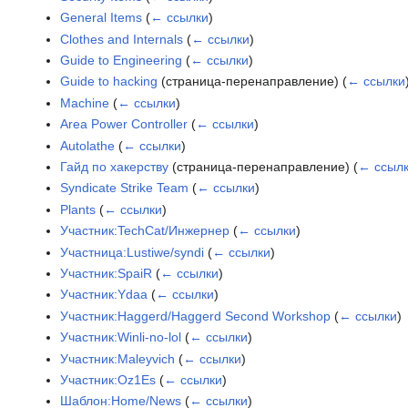
General Items
(
← ссылки
)
Clothes and Internals
(
← ссылки
)
Guide to Engineering
(
← ссылки
)
Guide to hacking
(страница-перенаправление)
(
← ссылки
Machine
(
← ссылки
)
Area Power Controller
(
← ссылки
)
Autolathe
(
← ссылки
)
Гайд по хакерству
(страница-перенаправление)
(
← ссыл
Syndicate Strike Team
(
← ссылки
)
Plants
(
← ссылки
)
Участник:TechCat/Инжернер
(
← ссылки
)
Участница:Lustiwe/syndi
(
← ссылки
)
Участник:SpaiR
(
← ссылки
)
Участник:Ydaa
(
← ссылки
)
Участник:Haggerd/Haggerd Second Workshop
(
← ссылки
)
Участник:Winli-no-lol
(
← ссылки
)
Участник:Maleyvich
(
← ссылки
)
Участник:Oz1Es
(
← ссылки
)
Шаблон:Home/News
(
← ссылки
)