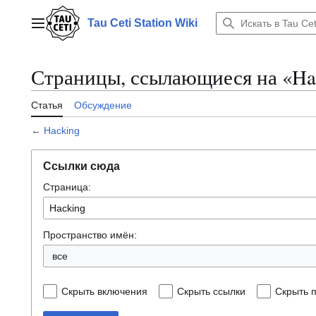
Перейти
к
Tau Ceti Station Wiki
Главное меню
содержанию
Страницы, ссылающиеся на «Ha
Статья
Обсуждение
←
Hacking
Ссылки сюда
Страница:
Пространство имён:
все
Скрыть включения
Скрыть ссылки
Скрыть 