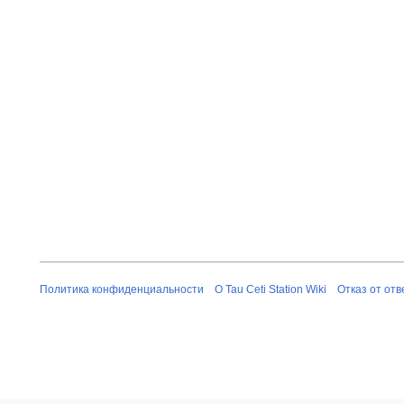
а
р
я
2
0
1
3
Политика конфиденциальности
О Tau Ceti Station Wiki
Отказ от от