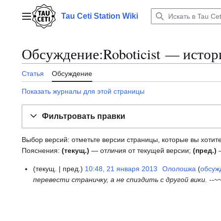
Перейти
к
Tau Ceti Station Wiki
Главное меню
содержанию
Обсуждение:Roboticist — истор
Статья
Обсуждение
Показать журналы для этой страницы
Фильтровать правки
Выбор версий: отметьте версии страницы, которые вы хотите
Пояснения:
(текущ.)
— отличия от текущей версии;
(пред.)
—
текущ.
пред.
10:48, 21 января 2013
Ололошка
обсуж
2
перевести страничку, а не спиздить с другой вики. --~
1
я
н
в