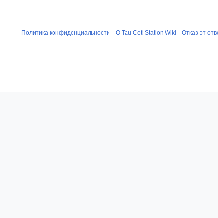
к
я
и
п
р
Политика конфиденциальности
О Tau Ceti Station Wiki
Отказ от от
а
в
к
и