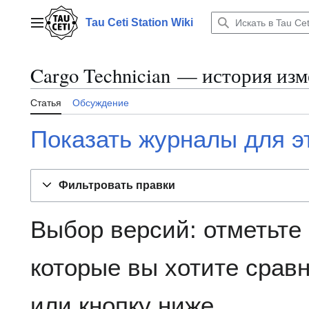
Перейти
к
Tau Ceti Station Wiki
Главное меню
содержанию
Cargo Technician — история из
Статья
Обсуждение
Показать журналы для э
Фильтровать правки
Выбор версий: отметьте
которые вы хотите сравн
или кнопку ниже.