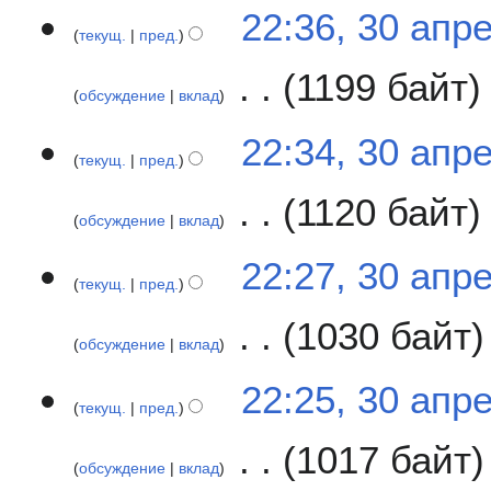
и
Н
22:36, 30 апр
и
п
с
е
текущ.
пред.
р
а
т
а
н
1199 байт
о
в
обсуждение
вклад
и
п
к
я
и
Н
22:34, 30 апр
и
п
с
е
текущ.
пред.
р
а
т
а
н
1120 байт
о
в
обсуждение
вклад
и
п
к
я
и
Н
22:27, 30 апр
и
п
с
е
текущ.
пред.
р
а
т
а
н
1030 байт
о
в
обсуждение
вклад
и
п
к
я
и
Н
22:25, 30 апр
и
п
с
е
текущ.
пред.
р
а
т
а
н
1017 байт
о
в
обсуждение
вклад
и
п
к