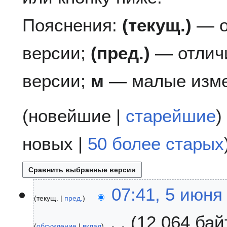
Пояснения:
(текущ.)
— о
версии;
(пред.)
— отлич
версии;
м
— малые изме
(
новейшие
|
старейшие
)
новых
|
50 более старых
5
07:41, 5 июня
текущ.
пред.
и
ю
12 064 бай
н
обсуждение
вклад