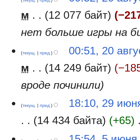
текущ.
пред.
0
3
а
м
12 077 байт
−21
в
г
у
нет больше игры на би
с
т
00:51, 20 авг
а
текущ.
пред.
2
0
м
14 249 байт
−18
2
3
вроде починили
2
18:10, 29 июн
текущ.
пред.
9
и
14 434 байта
+65
ю
н
Н
я
5
15:54, 5 июня
е
2