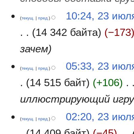
л
а
1
я
2
н
10:24, 23 июл
2
текущ.
пред.
3
и
0
и
я
2
14 342 байта
−173
ю
п
1
л
р
я
а
зачем
2
в
0
к
05:33, 23 июл
2
и
текущ.
пред.
0
14 515 байт
+106
иллюстрирующий игру
02:20, 23 июл
текущ.
пред.
14 409 байт
−45