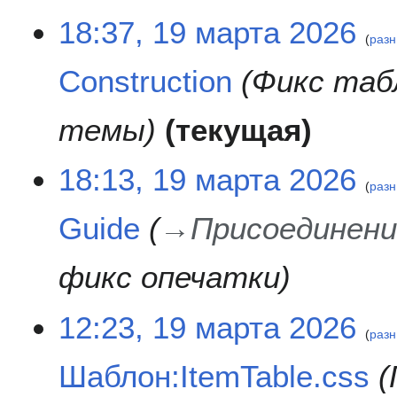
1
18:37, 19 марта 2026
разн
9
м
Construction
Фикс таб
а
р
т
темы
текущая
а
2
18:13, 19 марта 2026
0
разн
2
6
Guide
→
Присоединени
фикс опечатки
12:23, 19 марта 2026
разн
Шаблон:ItemTable.css