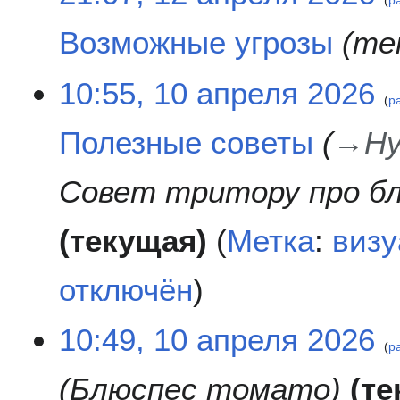
р
р
Возможные угрозы
те
а
в
к
1
10:55, 10 апреля 2026
и
р
0
а
Полезные советы
→
Hy
п
р
е
Совет тритору про б
л
я
текущая
Метка
:
визу
2
0
2
отключён
6
10:49, 10 апреля 2026
р
Блюспес томато
те