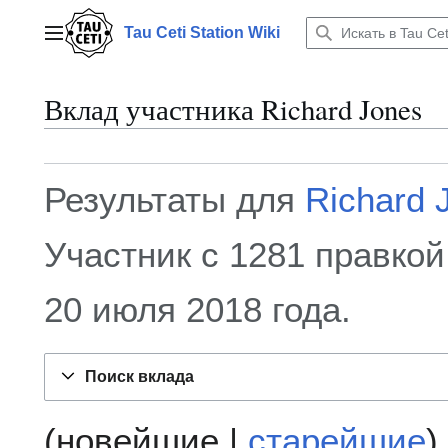
Перейти
к
Tau Ceti Station Wiki
Главное меню
содержанию
Вклад участника
Richard Jones
Результаты для
Richard 
Участник с 1281 правкой
20 июля 2018 года.
Поиск вклада
(
новейшие
|
старейшие
)