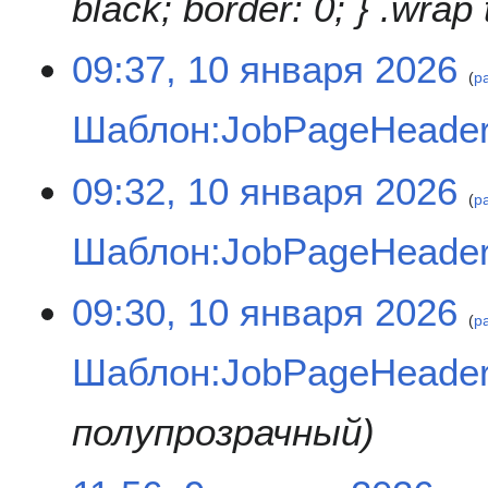
black; border: 0; } .wrap 
1
09:37, 10 января 2026
р
0
я
Шаблон:JobPageHeade
н
в
Н
а
09:32, 10 января 2026
е
р
р
т
я
Шаблон:JobPageHeader/
о
2
п
0
и
Н
2
09:30, 10 января 2026
с
е
6
р
а
т
Шаблон:JobPageHeade
н
о
и
п
я
и
полупрозрачный
п
с
р
а
9
а
н