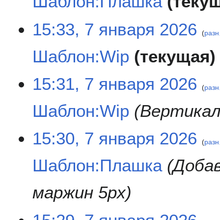
Шаблон:Плашка
теку
и
п
р
Н
15:33, 7 января 2026
а
е
разн
в
т
к
Шаблон:Wip
текущая
о
и
п
и
Н
15:31, 7 января 2026
с
е
разн
а
т
Шаблон:Wip
Вертикал
н
о
и
п
я
и
15:30, 7 января 2026
п
с
разн
р
а
Шаблон:Плашка
Доба
а
н
в
и
к
я
маржин 5px
и
п
р
а