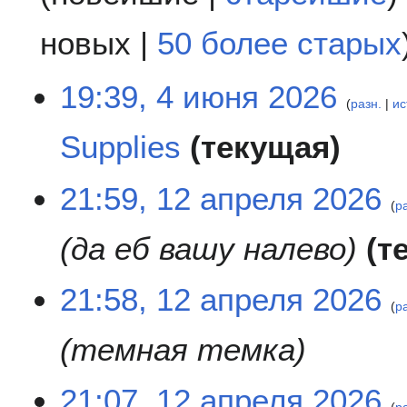
новых
|
50 более старых
4
19:39, 4 июня 2026
разн.
ис
и
ю
Supplies
текущая
н
я
Н
2
1
21:59, 12 апреля 2026
е
р
0
2
т
2
а
да еб вашу налево
т
о
6
п
п
р
и
е
21:58, 12 апреля 2026
с
р
л
а
я
темная темка
н
2
и
0
я
2
21:07, 12 апреля 2026
п
6