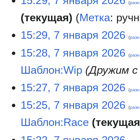
15:29, 7 января 2026
разн
в
к
Н
текущая
Метка
:
ручн
и
е
т
15:29, 7 января 2026
о
разн
п
и
Н
15:28, 7 января 2026
с
е
разн
а
т
Шаблон:Wip
Дружим с
н
о
и
п
я
и
15:27, 7 января 2026
п
с
разн
р
а
Н
а
15:25, 7 января 2026
н
е
разн
в
и
т
к
я
Шаблон:Race
текуща
о
и
п
п
р
и
Н
а
15:22, 7 января 2026