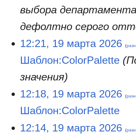
выбора департамента,
дефолтно серого отт
12:21, 19 марта 2026
разн
Шаблон:ColorPalette
П
значения
12:18, 19 марта 2026
разн
Шаблон:ColorPalette
Н
12:14, 19 марта 2026
е
разн
т