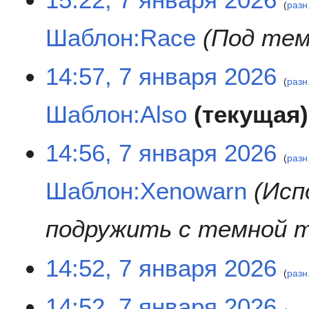
с
е
разн
в
а
т
к
Шаблон:Race
Под те
н
о
и
и
п
я
и
14:57, 7 января 2026
п
с
разн
р
а
Шаблон:Also
текущая
а
н
в
и
к
я
Н
14:56, 7 января 2026
и
п
е
разн
р
т
Шаблон:Xenowarn
Исп
а
о
в
п
к
и
подружить с темной 
и
с
а
14:52, 7 января 2026
н
разн
и
я
Н
14:52, 7 января 2026
п
е