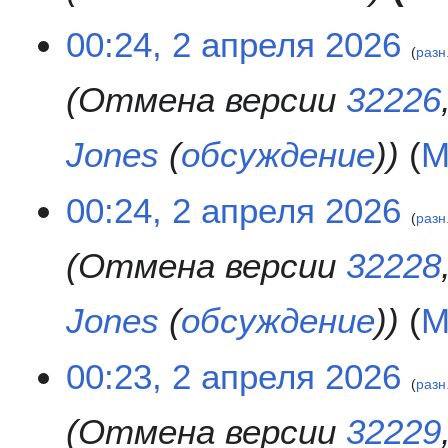
2
00:24, 2 апреля 2026
разн
а
п
Отмена версии
32226
р
е
л
Jones
(
обсуждение
)
М
я
2
00:24, 2 апреля 2026
0
разн
2
6
Отмена версии
32228
Jones
(
обсуждение
)
М
00:23, 2 апреля 2026
разн
Отмена версии
32229