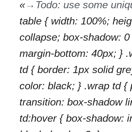
«
→
Todo: use some uniqu
table { width: 100%; heig
collapse; box-shadow: 0
margin-bottom: 40px; } .
td { border: 1px solid gre
color: black; } .wrap td 
transition: box-shadow li
td:hover { box-shadow: i