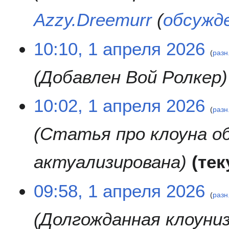
Azzy.Dreemurr
(
обсужд
1
10:10, 1 апреля 2026
разн
а
п
Добавлен Вой Ролкер
р
е
л
10:02, 1 апреля 2026
разн
я
2
Статья про клоуна о
0
2
6
актуализирована
те
09:58, 1 апреля 2026
разн
Долгожданная клоуниз