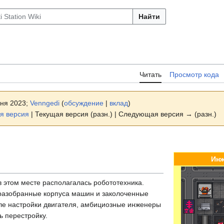
Найти
Читать
Просмотр кода
юня 2023;
Venngedi
(
обсуждение
|
вклад
)
я версия
| Текущая версия (разн.) | Следующая версия → (разн.)
Инж
в этом месте располагалась робототехника.
еразобранные корпуса машин и заколоченные
ле настройки двигателя, амбициозные инженеры
ь перестройку.