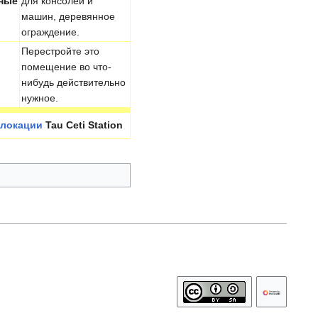
ные
для консолей и
машин, деревянное
ограждение.
Перестройте это
помещение во что-
нибудь действительно
нужное.
локации
Tau Ceti Station