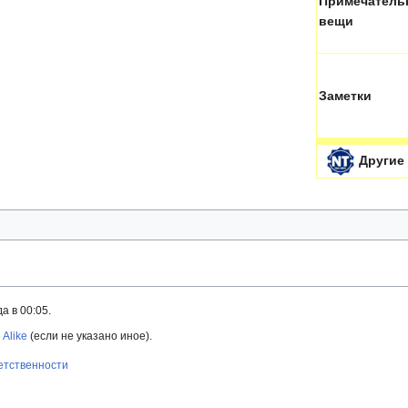
Примечатель
вещи
Заметки
Другие
а в 00:05.
 Alike
(если не указано иное).
ветственности