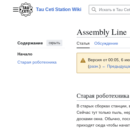
Перейти
к
Tau Ceti Station Wiki
Главное меню
содержанию
Assembly Line
Содержание
скрыть
Статья
Обсуждение
Начало
Версия от 00:05, 6 и
Старая роботехника
(
разн.
)
← Предыдуща
Старая роботехника
В старых сборках станции, 
Сейчас тут только пыль, н
досками окна. Обычно, пос
приходят сюда чтобы начат