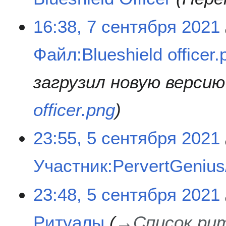
16:38, 7 сентября 2021
Файл:Blueshield officer.
загрузил новую верси
officer.png
5
23:55, 5 сентября 2021
с
е
Участник:PervertGenius/
н
т
Н
я
23:48, 5 сентября 2021
е
б
т
р
Ритуалы
→
Список ри
о
я