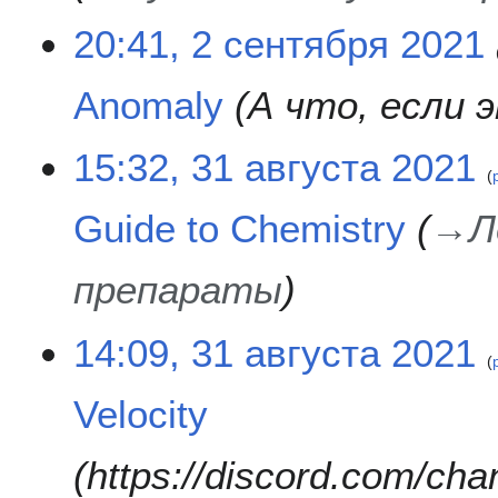
2
20:41, 2 сентября 2021
с
е
Anomaly
А что, если 
н
т
я
3
15:32, 31 августа 2021
б
1
р
а
Guide to Chemistry
→
Л
я
в
2
г
0
у
препараты
2
с
1
т
14:09, 31 августа 2021
а
2
0
Velocity
2
1
https://discord.com/c