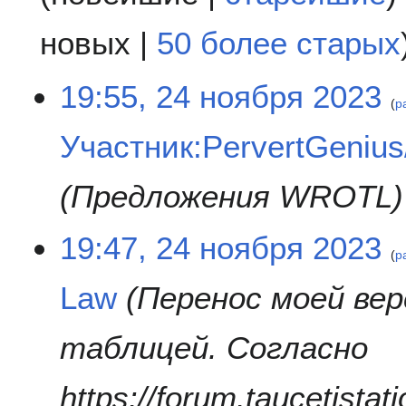
новых
|
50 более старых
2
19:55, 24 ноября 2023
р
4
н
Участник:PervertGeniu
о
я
б
Предложения WROTL
р
я
19:47, 24 ноября 2023
2
р
0
2
Law
Перенос моей вер
3
таблицей. Согласно
https://forum.taucetistat