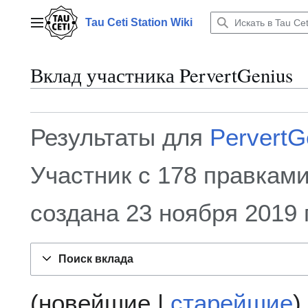
Перейти
к
Tau Ceti Station Wiki
Главное меню
содержанию
Вклад участника
PervertGenius
Результаты для
PervertG
Участник с 178 правками
создана 23 ноября 2019 
Поиск вклада
(
новейшие
|
старейшие
)