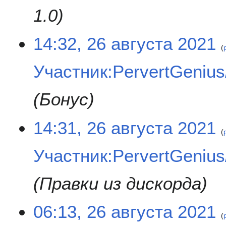
и
1.0
с
а
14:32, 26 августа 2021
н
и
я
Участник:PervertGenius/
п
р
Бонус
а
в
к
14:31, 26 августа 2021
и
Участник:PervertGenius/
Правки из дискорда
06:13, 26 августа 2021