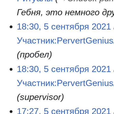
п
2
и
0
Гебня, это немного др
с
2
а
1
18:30, 5 сентября 2021
н
и
я
Участник:PervertGenius/
п
р
пробел
а
в
к
18:30, 5 сентября 2021
и
Участник:PervertGenius/
supervisor
17:27, 5 сентября 2021