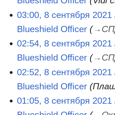
Blueshield Officer
Vidl 
т
я
8
03:00, 8 сентября 2021
б
с
р
е
Blueshield Officer
→
СП
я
н
2
т
0
я
02:54, 8 сентября 2021
2
б
1
р
Blueshield Officer
→
СП
я
2
0
02:52, 8 сентября 2021
2
1
Blueshield Officer
Плаш
01:05, 8 сентября 2021
Blueshield Officer
→
Ох