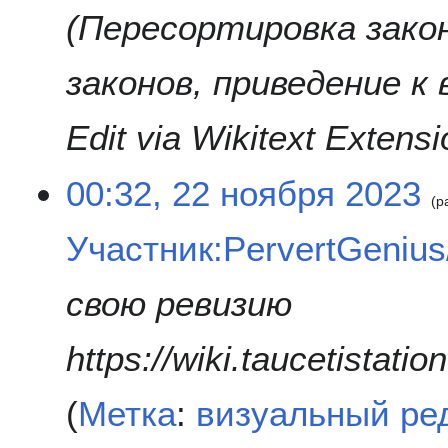
Пересортировка закон
законов, приведение к в
Edit via Wikitext Extens
00:32, 22 ноября 2023
р
Участник:PervertGeniu
свою ревизию
https://wiki.taucetistat
Метка
:
визуальный ре