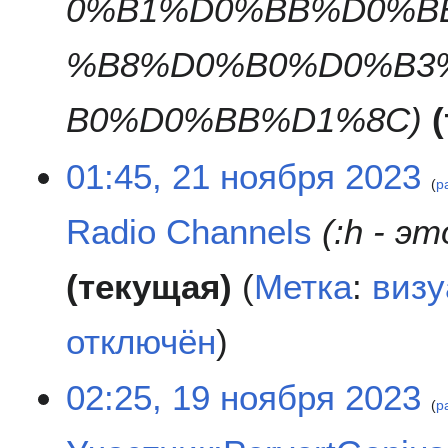
0%B1%D0%BB%D0%B
%B8%D0%B0%D0%B3
B0%D0%BB%D1%8C
01:45, 21 ноября 2023
р
Radio Channels
:h - э
текущая
Метка
:
визу
отключён
1
02:25, 19 ноября 2023
р
9
н