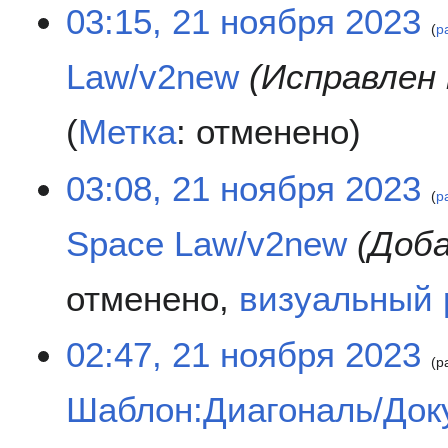
2
03:15, 21 ноября 2023
р
1
н
Law/v2new
Исправлен 
о
я
б
Метка
:
отменено
р
я
03:08, 21 ноября 2023
2
р
0
2
Space Law/v2new
Доба
3
отменено
визуальный 
02:47, 21 ноября 2023
р
Шаблон:Диагональ/Док