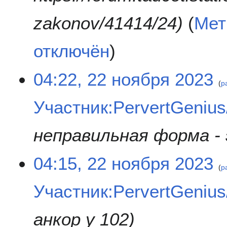
zakonov/41414/24
Мет
отключён
2
04:22, 22 ноября 2023
р
2
н
Участник:PervertGeniu
о
я
б
неправильная форма - 
р
я
04:15, 22 ноября 2023
2
р
0
2
Участник:PervertGeniu
3
анкор у 102