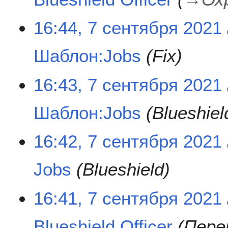
7
16:44, 7 сентября 2021
с
е
Шаблон:Jobs
Fix
н
т
я
16:43, 7 сентября 2021
б
р
Шаблон:Jobs
Blueshiel
я
2
0
16:42, 7 сентября 2021
2
1
Jobs
Blueshield
16:41, 7 сентября 2021
Blueshield Officer
Пере