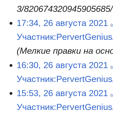
3/820674320945905685
2
17:34, 26 августа 2021
6
а
Участник:PervertGenius/
в
г
у
Мелкие правки на осн
с
т
16:30, 26 августа 2021
а
2
0
Участник:PervertGenius/
2
1
Н
15:53, 26 августа 2021
е
т
Участник:PervertGenius/
о
п