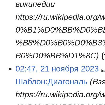
википедии
https://ru.wikipedia.
0%B1%D0%BB%D0%B
%B8%D0%B0%D0%B3
B0%D0%BB%D1%8C
02:47, 21 ноября 2023
р
Шаблон:Диагональ
Вз
https://ru.wikipedia.