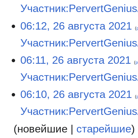
Участник:PervertGenius/
Н
06:12, 26 августа 2021
е
т
Участник:PervertGenius/
о
п
и
Н
06:11, 26 августа 2021
с
е
р
а
т
Участник:PervertGenius/
н
о
и
п
я
и
Н
06:10, 26 августа 2021
п
с
е
р
а
т
Участник:PervertGenius/
а
н
о
в
и
п
к
я
и
Н
(
новейшие
|
старейшие
)
и
п
с
е
р
а
т