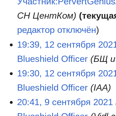
Участник:PervertGenius
о
я
б
СН ЦентКом
текуща
р
я
редактор отключён
2
0
2
1
19:39, 12 сентября 202
3
2
с
Blueshield Officer
БЩ и
е
н
т
19:30, 12 сентября 202
я
б
Blueshield Officer
IAA
р
я
2
9
20:41, 9 сентября 2021
0
с
2
е
1
н